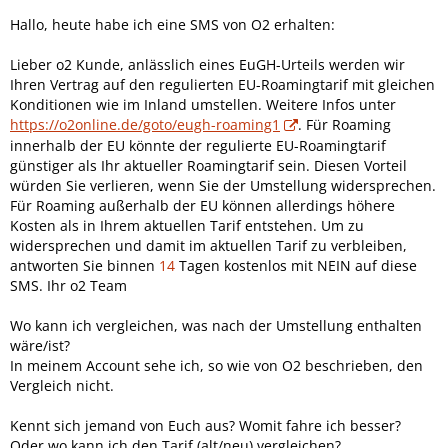
Hallo, heute habe ich eine SMS von O2 erhalten:
Lieber o2 Kunde, anlässlich eines EuGH-Urteils werden wir
Ihren Vertrag auf den regulierten EU-Roamingtarif mit gleichen
Konditionen wie im Inland umstellen. Weitere Infos unter
https://o2online.de/goto/eugh-roaming1
. Für Roaming
innerhalb der EU könnte der regulierte EU-Roamingtarif
günstiger als Ihr aktueller Roamingtarif sein. Diesen Vorteil
würden Sie verlieren, wenn Sie der Umstellung widersprechen.
Für Roaming außerhalb der EU können allerdings höhere
Kosten als in Ihrem aktuellen Tarif entstehen. Um zu
widersprechen und damit im aktuellen Tarif zu verbleiben,
antworten Sie binnen
14
Tagen kostenlos mit NEIN auf diese
SMS. Ihr o2 Team
Wo kann ich vergleichen, was nach der Umstellung enthalten
wäre/ist?
In meinem Account sehe ich, so wie von O2 beschrieben, den
Vergleich nicht.
Kennt sich jemand von Euch aus? Womit fahre ich besser?
Oder wo kann ich den Tarif (alt/neu) vergleichen?