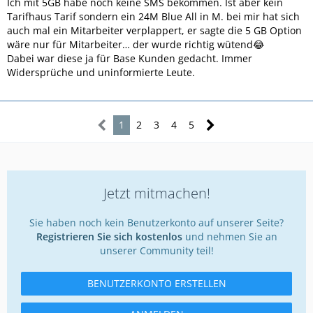
Ich mit 5GB habe noch keine SMS bekommen. Ist aber kein
Tarifhaus Tarif sondern ein 24M Blue All in M. bei mir hat sich
auch mal ein Mitarbeiter verplappert, er sagte die 5 GB Option
wäre nur für Mitarbeiter… der wurde richtig wütend😂
Dabei war diese ja für Base Kunden gedacht. Immer
Widersprüche und uninformierte Leute.
1
2
3
4
5
Jetzt mitmachen!
Sie haben noch kein Benutzerkonto auf unserer Seite?
Registrieren Sie sich kostenlos
und nehmen Sie an
unserer Community teil!
BENUTZERKONTO ERSTELLEN