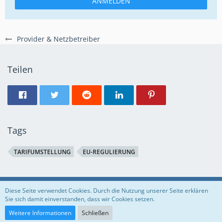
ANMELDEN
Provider & Netzbetreiber
Teilen
Tags
TARIFUMSTELLUNG
EU-REGULIERUNG
Regeln
Datenschutzerklärung
Impressum
Diese Seite verwendet Cookies. Durch die Nutzung unserer Seite erklären
Sie sich damit einverstanden, dass wir Cookies setzen.
Community-Software:
WoltLab Suite™
Weitere Informationen
Schließen