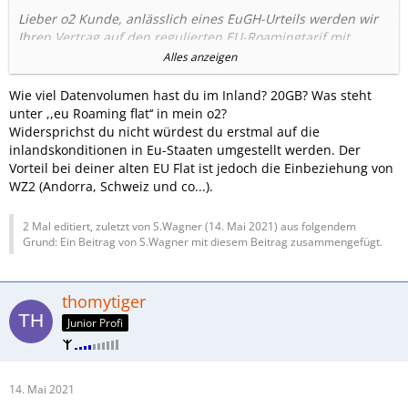
Lieber o2 Kunde, anlässlich eines EuGH-Urteils werden wir
Ihren Vertrag auf den regulierten EU-Roamingtarif mit
gleichen Konditionen wie im Inland umstellen. Weitere Infos
Alles anzeigen
unter
https://o2online.de/goto/eugh-roaming1
. Für
Roaming innerhalb der EU könnte der regulierte EU-
Wie viel Datenvolumen hast du im Inland? 20GB? Was steht
Roamingtarif günstiger als Ihr aktueller Roamingtarif sein.
unter ,,eu Roaming flat‘‘ in mein o2?
Diesen Vorteil würden Sie verlieren, wenn Sie der
Widersprichst du nicht würdest du erstmal auf die
Umstellung widersprechen. Für Roaming außerhalb der EU
inlandskonditionen in Eu-Staaten umgestellt werden. Der
können allerdings höhere Kosten als in Ihrem aktuellen Tarif
Vorteil bei deiner alten EU Flat ist jedoch die Einbeziehung von
entstehen. Um zu widersprechen und damit im aktuellen
WZ2 (Andorra, Schweiz und co...).
Tarif zu verbleiben, antworten Sie binnen
14
Tagen
kostenlos mit NEIN auf diese SMS. Ihr o2 Team
2 Mal editiert, zuletzt von S.Wagner (
14. Mai 2021
) aus folgendem
Grund: Ein Beitrag von S.Wagner mit diesem Beitrag zusammengefügt.
Wo kann ich vergleichen, was nach der Umstellung
enthalten wäre/ist?
In meinem Account sehe ich, so wie von O2 beschrieben,
thomytiger
den Vergleich nicht.
Junior Profi
Kennt sich jemand von Euch aus? Womit fahre ich besser?
Oder wo kann ich den Tarif (alt/neu) vergleichen?
Mein momentaner Tarif ist: O2 Blue All-in L Flex (2015)
14. Mai 2021