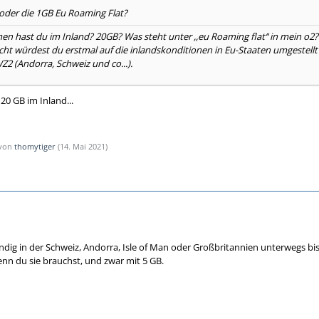
 oder die 1GB Eu Roaming Flat?
en hast du im Inland? 20GB? Was steht unter ,,eu Roaming flat‘‘ in mein o2?
cht würdest du erstmal auf die inlandskonditionen in Eu-Staaten umgestellt we
2 (Andorra, Schweiz und co...).
20 GB im Inland...
 von
thomytiger
(
14. Mai 2021
)
ndig in der Schweiz, Andorra, Isle of Man oder Großbritannien unterwegs bis
n du sie brauchst, und zwar mit 5 GB.