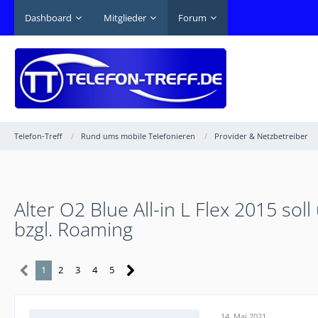
Dashboard
Mitglieder
Forum
Telefon-Treff
Rund ums mobile Telefonieren
Provider & Netzbetreiber
Alter O2 Blue All-in L Flex 2015 so
bzgl. Roaming
1
2
3
4
5
14. Mai 2021