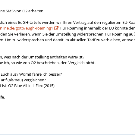
eine SMS von O2 erhalten:
slich eines EuGH-Urteils werden wir Ihren Vertrag auf den regulierten EU-Ro
online.de/goto/eugh-roaming1
. Für Roaming innerhalb der EU könnte der 
ürden Sie verlieren, wenn Sie der Umstellung widersprechen. Für Roaming au
hen. Um zu widersprechen und damit im aktuellen Tarif zu verbleiben, antwo
n, was nach der Umstellung enthalten wäre/ist?
 ich, so wie von O2 beschrieben, den Vergleich nicht.
 Euch aus? Womit fahre ich besser?
rif (alt/neu) vergleichen?
st: O2 Blue All-in L Flex (2015)
fe.