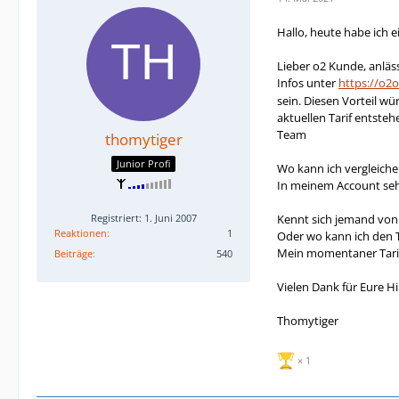
Hallo, heute habe ich 
Lieber o2 Kunde, anläs
Infos unter
https://o2
sein. Diesen Vorteil w
aktuellen Tarif entste
Team
thomytiger
Junior Profi
Wo kann ich vergleiche
In meinem Account sehe
Registriert: 1. Juni 2007
Kennt sich jemand von
Reaktionen
1
Oder wo kann ich den Ta
Mein momentaner Tarif i
Beiträge
540
Vielen Dank für Eure Hil
Thomytiger
1