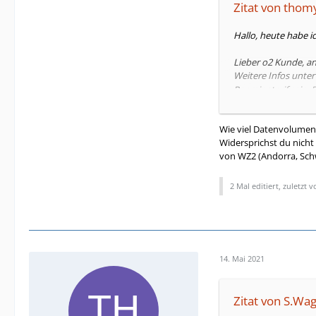
Zitat von thom
Hallo, heute habe i
Lieber o2 Kunde, an
Weitere Infos unte
Roamingtarif sein. 
als in Ihrem aktuel
diese SMS. Ihr o2 
Wie viel Datenvolumen 
Widersprichst du nicht 
Wo kann ich verglei
von WZ2 (Andorra, Schw
In meinem Account s
Kennt sich jemand 
2 Mal editiert, zuletzt 
Oder wo kann ich de
Mein momentaner Tari
Vielen Dank für Eure
14. Mai 2021
Thomytiger
Zitat von S.Wa