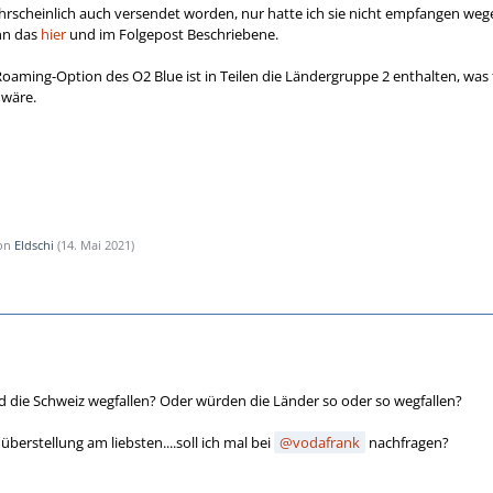
hrscheinlich auch versendet worden, nur hatte ich sie nicht empfangen weg
ann das
hier
und im Folgepost Beschriebene.
Roaming-Option des O2 Blue ist in Teilen die Ländergruppe 2 enthalten, was
 wäre.
von
Eldschi
(
14. Mai 2021
)
nd die Schweiz wegfallen? Oder würden die Länder so oder so wegfallen?
berstellung am liebsten....soll ich mal bei
vodafrank
nachfragen?