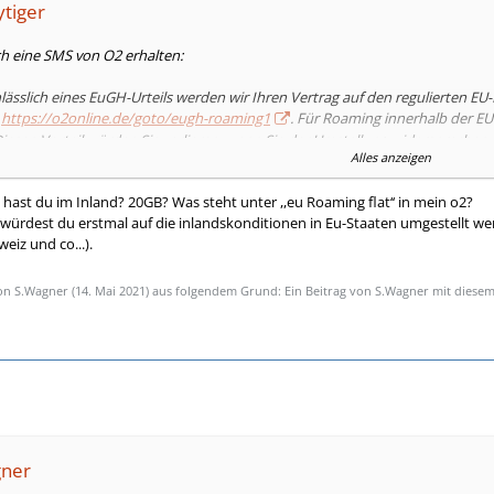
ytiger
ch eine SMS von O2 erhalten:
lässlich eines EuGH-Urteils werden wir Ihren Vertrag auf den regulierten EU
r
https://o2online.de/goto/eugh-roaming1
. Für Roaming innerhalb der EU 
Diesen Vorteil würden Sie verlieren, wenn Sie der Umstellung widerspreche
Alles anzeigen
len Tarif entstehen. Um zu widersprechen und damit im aktuellen Tarif zu ve
Team
hast du im Inland? 20GB? Was steht unter ,,eu Roaming flat‘‘ in mein o2?
würdest du erstmal auf die inlandskonditionen in Eu-Staaten umgestellt werd
chen, was nach der Umstellung enthalten wäre/ist?
eiz und co...).
ehe ich, so wie von O2 beschrieben, den Vergleich nicht.
von Euch aus? Womit fahre ich besser?
von S.Wagner (
14. Mai 2021
) aus folgendem Grund: Ein Beitrag von S.Wagner mit diese
n Tarif (alt/neu) vergleichen?
f ist: O2 Blue All-in L Flex (2015)
 Hilfe.
gner