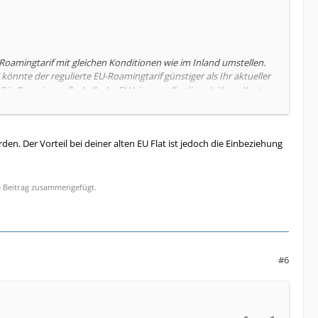
-Roamingtarif mit gleichen Konditionen wie im Inland umstellen.
könnte der regulierte EU-Roamingtarif günstiger als Ihr aktueller
n. Für Roaming außerhalb der EU können allerdings höhere Kosten
rbleiben, antworten Sie binnen
14
Tagen kostenlos mit NEIN auf
en. Der Vorteil bei deiner alten EU Flat ist jedoch die Einbeziehung
m Beitrag zusammengefügt.
#6