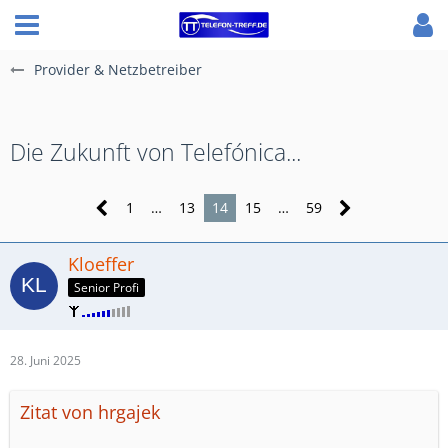
Provider & Netzbetreiber
Die Zukunft von Telefónica...
1
…
13
14
15
…
59
Kloeffer
Senior Profi
28. Juni 2025
Zitat von hrgajek