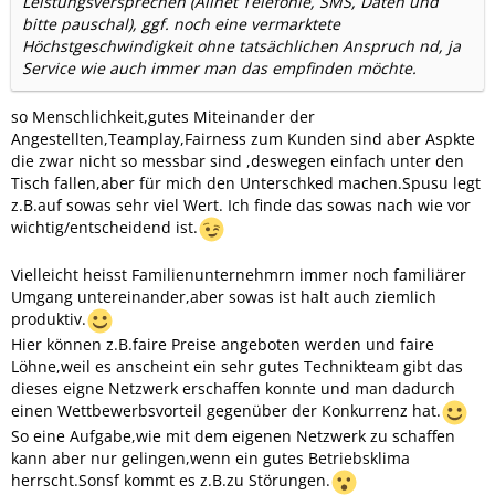
Leistungsversprechen (Allnet Telefonie, SMS, Daten und
bitte pauschal), ggf. noch eine vermarktete
Höchstgeschwindigkeit ohne tatsächlichen Anspruch nd, ja
Service wie auch immer man das empfinden möchte.
so Menschlichkeit,gutes Miteinander der
Angestellten,Teamplay,Fairness zum Kunden sind aber Aspkte
die zwar nicht so messbar sind ,deswegen einfach unter den
Tisch fallen,aber für mich den Unterschked machen.Spusu legt
z.B.auf sowas sehr viel Wert. Ich finde das sowas nach wie vor
wichtig/entscheidend ist.
Vielleicht heisst Familienunternehmrn immer noch familiärer
Umgang untereinander,aber sowas ist halt auch ziemlich
produktiv.
Hier können z.B.faire Preise angeboten werden und faire
Löhne,weil es anscheint ein sehr gutes Technikteam gibt das
dieses eigne Netzwerk erschaffen konnte und man dadurch
einen Wettbewerbsvorteil gegenüber der Konkurrenz hat.
So eine Aufgabe,wie mit dem eigenen Netzwerk zu schaffen
kann aber nur gelingen,wenn ein gutes Betriebsklima
herrscht.Sonsf kommt es z.B.zu Störungen.