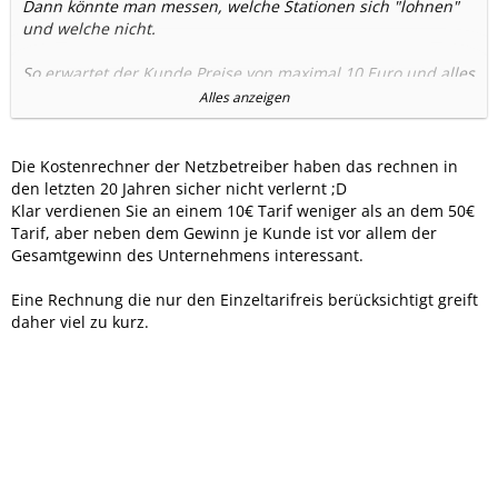
Dann könnte man messen, welche Stationen sich "lohnen"
und welche nicht.
So erwartet der Kunde Preise von maximal 10 Euro und alles
drin.
Alles anzeigen
Wenn dieser Kunde vorher 50 Euro bezahlt und jetzt nur
noch 10 Euro fehlen 40 Euro.
Selbst wenn er vorher 20 bezahlt hat, fehlen 10 Euro.
Die Kostenrechner der Netzbetreiber haben das rechnen in
kommen neue Kunden, die das kompensieren?
den letzten 20 Jahren sicher nicht verlernt ;D
Klar verdienen Sie an einem 10€ Tarif weniger als an dem 50€
Tarif, aber neben dem Gewinn je Kunde ist vor allem der
Gesamtgewinn des Unternehmens interessant.
Eine Rechnung die nur den Einzeltarifreis berücksichtigt greift
daher viel zu kurz.