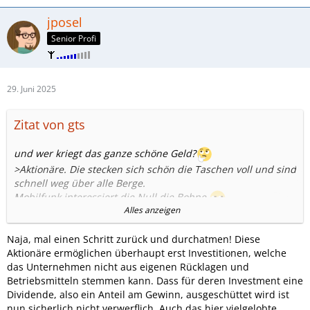
jposel
Senior Profi
29. Juni 2025
Zitat von gts
und wer kriegt das ganze schöne Geld?
>Aktionäre. Die stecken sich schön die Taschen voll und sind
schnell weg über alle Berge.
Mobilfunk interessiert die Null die Bohne.
Alles anzeigen
Der Bereich ist denen doch auch völlig egal,Hauptsache
Geld.
Naja, mal einen Schritt zurück und durchatmen! Diese
Aktionäre ermöglichen überhaupt erst Investitionen, welche
Normal müsste ,wie hier bei nem Familienunternehmen
das Unternehmen nicht aus eigenen Rücklagen und
wieder viel mehr Geld in die Firma investiert werden.
Betriebsmitteln stemmen kann. Dass für deren Investment eine
Und kriegen die Aktionäre gutes Geld reicht es Ihnen
Dividende, also ein Anteil am Gewinn, ausgeschüttet wird ist
nicht,immer mehr und mehr und noch mehr.Die Gier
nun sicherlich nicht verwerflich. Auch das hier vielgelobte
scheint grenzenlos.