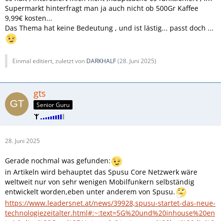
Supermarkt hinterfragt man ja auch nicht ob 500Gr Kaffee
9,99€ kosten...
Das Thema hat keine Bedeutung , und ist lästig... passt doch ...
Einmal editiert, zuletzt von
DARKHALF
(
28. Juni 2025
)
gts
Senior Guru
28. Juni 2025
Gerade nochmal was gefunden:
in Artikeln wird behauptet das Spusu Core Netzwerk wäre
weltweit nur von sehr wenigen Mobilfunkern selbständig
entwickelt worden,eben unter anderem von Spusu.
https://www.leadersnet.at/news/39928,spusu-startet-das-neue-
technologiezeitalter.html#:~:text=5G%20und%20inhouse%20en