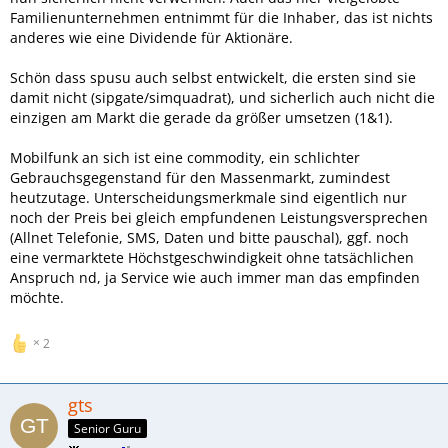
Familienunternehmen entnimmt für die Inhaber, das ist nichts
Die Aktionäre entziehen wichtiges Geld dem Markt,was
anderes wie eine Dividende für Aktionäre.
eigentlich besser investiert werden sollte,anstatt diese
fördernde Geldgiersucht der Aktionäre zu befrieden.
Schön dass spusu auch selbst entwickelt, die ersten sind sie
Dadurch sind schon teilweise gar keine langfristigen
damit nicht (sipgate/simquadrat), und sicherlich auch nicht die
Planungen von Firmen mehr möglich.Mir gefällt das System
einzigen am Markt die gerade da größer umsetzen (1&1).
gar nicht.
Aber ändern kann man es wohl leider nicht.
Mobilfunk an sich ist eine commodity, ein schlichter
Gebrauchsgegenstand für den Massenmarkt, zumindest
heutzutage. Unterscheidungsmerkmale sind eigentlich nur
noch der Preis bei gleich empfundenen Leistungsversprechen
(Allnet Telefonie, SMS, Daten und bitte pauschal), ggf. noch
eine vermarktete Höchstgeschwindigkeit ohne tatsächlichen
Anspruch nd, ja Service wie auch immer man das empfinden
möchte.
2
gts
Senior Guru