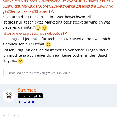
twickeltes%20Core%2DNetzwerk.&text=spusu%20hat%20die%2
0Entwicklung%20der,Core%2DNetzwerk%20selbstst%C3%A4ndi
g%20entwickelt%20haben
.
>Dadurch der Preisvorteil und Wettbewerbsvorteil.
Ist dies nur geschicktes Marketing oder steckt da wirklich was
cleveres dahinter?
https://www.spusu.ch/de/aboutus
Es klingt auf jedenfall für technisch Nichtswissende wie mich
ziemlich schlau erstmal.
Entschuldigung das ich da immer so bohrende Fragen stelle.
Ich möchte ja auch eigentlich gar keine Löcher in den Bauch
fragen...
Einmal editiert, zuletzt von
gts
(
28. Juni 2025
)
Stromae
Lebenslänglich
28. Juni 2025