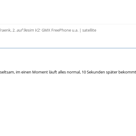
fraenk, 2.
auf 9esim V2:
GMX FreePhone u.a.
| satellite
r seltsam, im einen Moment läuft alles normal, 10 Sekunden später bekomm