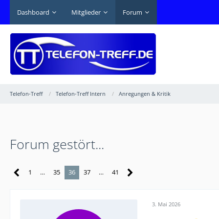
Dashboard
Mitglieder
Forum
Telefon-Treff
Telefon-Treff Intern
Anregungen & Kritik
Forum gestört...
1
…
35
36
37
…
41
3. Mai 2026