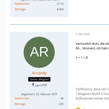
Reaktionen
2.113
Beiträge
6.064
4. Mai 2026
Vermutlich Bots, die da
Äh... Moment, ich hab 
1 + 1 = 3!
Arcardy
Senior Mitglied
Tarifhistory: Base GO 
> Magenta Mobil S You
Registriert: 23. Februar 2015
Rufnummer immer mi
Reaktionen
46
Beiträge
225