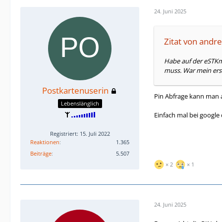
24. Juni 2025
Zitat von andre
Habe auf der eSTKm
muss. War mein erst
Postkartenuserin
Pin Abfrage kann man a
Lebenslänglich
Einfach mal bei google 
Registriert: 15. Juli 2022
Reaktionen
1.365
Beiträge
5.507
2
1
24. Juni 2025