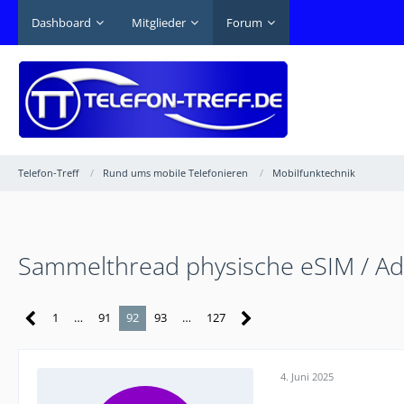
Dashboard
Mitglieder
Forum
Telefon-Treff
Rund ums mobile Telefonieren
Mobilfunktechnik
Sammelthread physische eSIM / Ada
1
…
91
92
93
…
127
4. Juni 2025