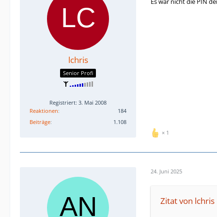
Es war nicht die PIN de
lchris
Senior Profi
Registriert: 3. Mai 2008
Reaktionen
184
Beiträge
1.108
1
24. Juni 2025
Zitat von lchris