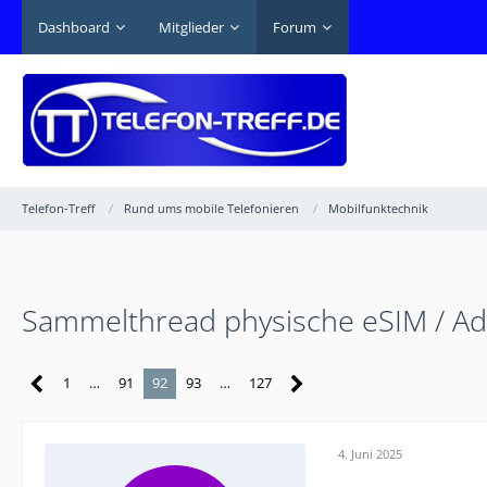
Dashboard
Mitglieder
Forum
Telefon-Treff
Rund ums mobile Telefonieren
Mobilfunktechnik
Sammelthread physische eSIM / Ada
1
…
91
92
93
…
127
4. Juni 2025