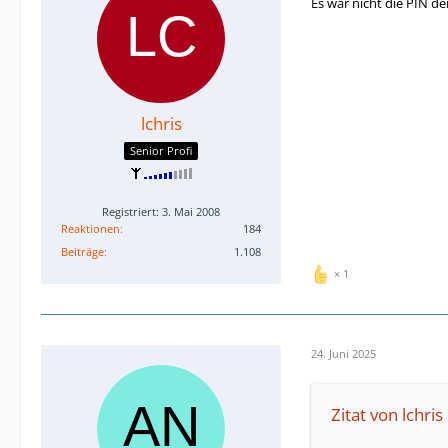
Es war nicht die PIN de
lchris
Senior Profi
Registriert: 3. Mai 2008
Reaktionen
184
Beiträge
1.108
1
24. Juni 2025
Zitat von lchris