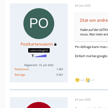
24. Juni 2025
Zitat von andre
Habe auf der eSTKm
muss. War mein erst
Postkartenuserin
Pin Abfrage kann man a
Lebenslänglich
Einfach mal bei google 
Registriert: 15. Juli 2022
Reaktionen
1.365
Beiträge
5.507
2
1
24. Juni 2025