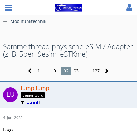
Mobilfunktechnik
Sammelthread physische eSIM / Adapter
(z. B. 5ber, 9esim, eSTKme)
1
…
91
92
93
…
127
lumpilump
Senior Guru
4. Juni 2025
Logo.