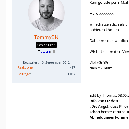
Kam gerade per E-Mail
Hallo xxxxxxx,
wir schätzen dich als u
anbieten können.
TommyBN
Daher melden wir dich 
Senior Profi
Wir bitten um dein Vers
Viele Grüße
Registriert: 13. September 2012
Reaktionen
497
dein o2 Team
Beiträge
1.087
Edit by Thomas, 08.05.
Info von O2 dazu:
„Die Angst, dass Prio
schon bemerkt habt. I
Abmeldungen kommen, 