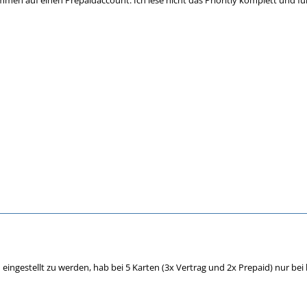
en auf einen Prepaidaccount. Ich lese nicht das Prioritiy komplett und für a
d eingestellt zu werden, hab bei 5 Karten (3x Vertrag und 2x Prepaid) nur b