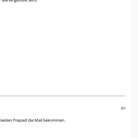
lle eingestellt wird.
#5
ei beiden Prepaid die Mail bekommen.