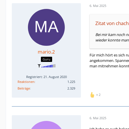
6. Mai 2025
Zitat von chac
Bei mir kam noch ni
wieder konnte man
mario.2
Für mich hört es sich n
Guru
angekommen. Spannend i
man mitnehmen konnt
Registriert: 21. August 2020
Reaktionen
1.225
Beiträge
2.329
2
6. Mai 2025