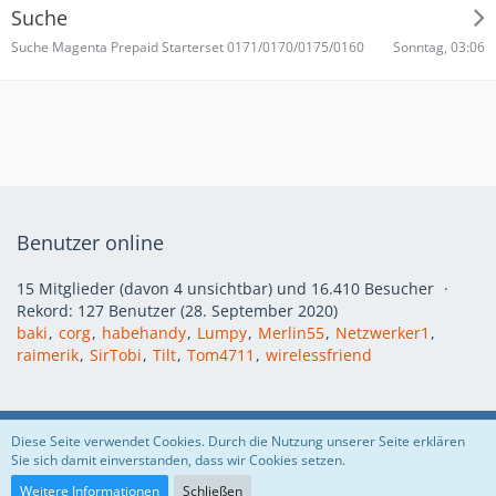
Suche
Sonntag, 03:06
Suche Magenta Prepaid Starterset 0171/0170/0175/0160
Benutzer online
15 Mitglieder (davon 4 unsichtbar) und 16.410 Besucher
Rekord: 127 Benutzer (
28. September 2020
)
baki
corg
habehandy
Lumpy
Merlin55
Netzwerker1
raimerik
SirTobi
Tilt
Tom4711
wirelessfriend
Regeln
Datenschutzerklärung
Impressum
Diese Seite verwendet Cookies. Durch die Nutzung unserer Seite erklären
Sie sich damit einverstanden, dass wir Cookies setzen.
Community-Software:
WoltLab Suite™
Weitere Informationen
Schließen