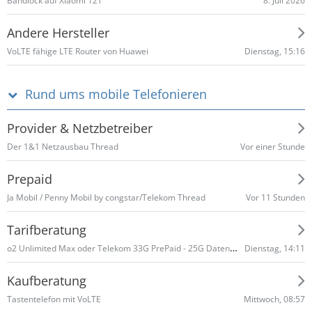
8. Juli 2026
Bandlock auf Xiaomi 12T
Andere Hersteller
Dienstag, 15:16
VoLTE fähige LTE Router von Huawei
Rund ums mobile Telefonieren
Provider & Netzbetreiber
Vor einer Stunde
Der 1&1 Netzausbau Thread
Prepaid
Vor 11 Stunden
Ja Mobil / Penny Mobil by congstar/Telekom Thread
Tarifberatung
o2 Unlimited Max oder Telekom 33G PrePaid - 25G Datennutzung Normalfall
Dienstag, 14:11
Kaufberatung
Mittwoch, 08:57
Tastentelefon mit VoLTE