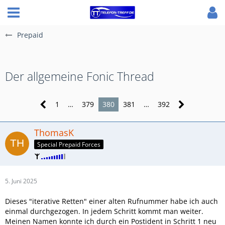
Prepaid
Der allgemeine Fonic Thread
1
…
379
380
381
…
392
ThomasK
Special Prepaid Forces
5. Juni 2025
Dieses "iterative Retten" einer alten Rufnummer habe ich auch
einmal durchgezogen. In jedem Schritt kommt man weiter.
Meinen Namen konnte ich durch ein Postident in Schritt 1 neu