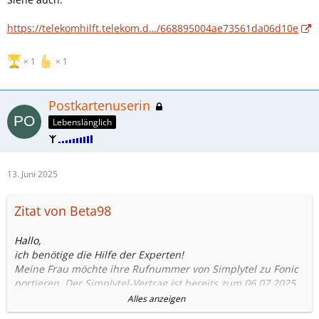
https://telekomhilft.telekom.d…/668895004ae73561da06d10e
1
1
Postkartenuserin
Lebenslänglich
13. Juni 2025
Zitat von Beta98
Hallo,
ich benötige die Hilfe der Experten!
Meine Frau möchte ihre Rufnummer von Simplytel zu Fonic
portieren. Der Simplytel-Vertrag ist bereits zum 06.07.2025
gekündigt.
Alles anzeigen
In mein Fonic komme ich nicht weiter, weil ich schon