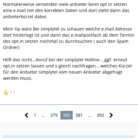
mehrmals die Rückmeldung, dass die Nummer beim alten
Normalerweise versenden viele anbieter beim opt in setzen
Anbieter unbekannt ist, bekommen habe.
eine e.mail mit den korrekten Daten und dort steht dann das
Ich habe es bereits mit Simply, Drillisch und 1&1 probiert,
anbieterkürzel dabei.
alles ohne Erfolg.
Ich muss vielleicht noch ergänzen, dass die Nummer vor
Mein tip wäre Bei simplytel zu schauen welche e.mail Adresse
geraumer Zeit ins 1&1-Netz migriert wurde und der
dort hinterlegt ist und dann das e.mailpostfach ab dem Termin
Empfang seit dem unterirdisch ist.
des opt.in setzen nochmal zu durchsuchen ( auch den Spam
Ordner)
Vielen Dank schon mal im voraus!
Hilft das nicht...Anruf bei der simplytel Hotline....ggf. erneut
opt.in setzen lassen und s gleich nachfragen....welches Kürzel
für den Anbieter simplytel vom neuen Anbieter abgefragt
werden muss.
1
1
…
379
380
381
…
392