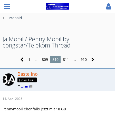
Prepaid
Ja Mobil / Penny Mobil by
congstar/Telekom Thread
1
…
809
810
811
…
910
Bastelino
Junior Guru
14. April 2025
Pennymobil ebenfalls jetzt mit 18 GB