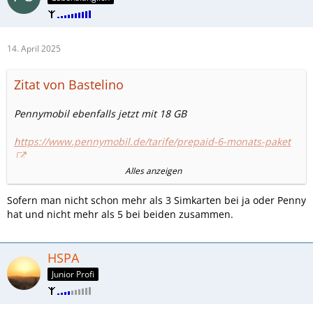
14. April 2025
Zitat von Bastelino
Pennymobil ebenfalls jetzt mit 18 GB
https://www.pennymobil.de/tarife/prepaid-6-monats-paket
Alles anzeigen
also am besten jetzt noch bis 04.05.25 eine Pennymobil
Karte
MIT PORTIERUNG
im
Smart Max Tarif mit 60GB für 1
Sofern man nicht schon mehr als 3 Simkarten bei ja oder Penny
Monat
nutzen,
hat und nicht mehr als 5 bei beiden zusammen.
im Anschluss
ins 6 Monatspaket wechseln
- und das ganze
für aktuell 9,95 Euro oder weniger, falls noch Starterset
vorhanden
HSPA
Junior Profi