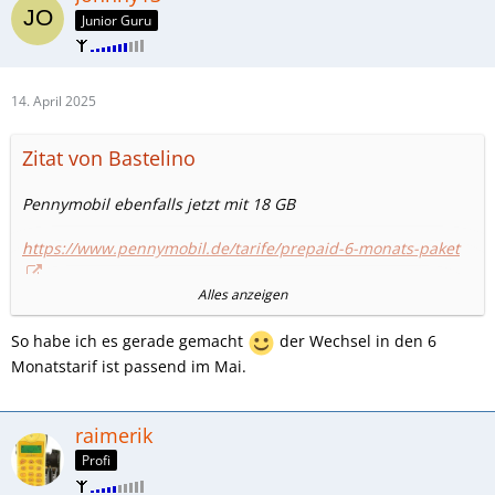
Junior Guru
14. April 2025
Zitat von Bastelino
Pennymobil ebenfalls jetzt mit 18 GB
https://www.pennymobil.de/tarife/prepaid-6-monats-paket
Alles anzeigen
also am besten jetzt noch bis 04.05.25 eine Pennymobil
Karte
MIT PORTIERUNG
im
Smart Max Tarif mit 60GB für 1
So habe ich es gerade gemacht
der Wechsel in den 6
Monat
nutzen,
Monatstarif ist passend im Mai.
im Anschluss
ins 6 Monatspaket wechseln
- und das ganze
für aktuell 9,95 Euro oder weniger, falls noch Starterset
vorhanden
raimerik
Profi