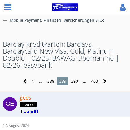
Mobile Payment, Finanzen, Versicherungen & Co
Barclay Kreditkarten: Barclays,
Barclaycard New Visa, Gold, Platinum
Double | 02/25: BAWAG Übernahme |
02/26: easybank
1
…
388
389
390
…
403
geos
Inventar
17. August 2024