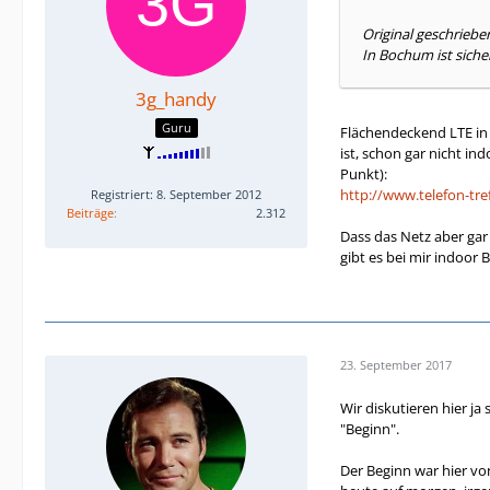
Original geschriebe
In Bochum ist siche
3g_handy
Guru
Flächendeckend LTE in
ist, schon gar nicht in
Punkt):
http://www.telefon-tr
Registriert: 8. September 2012
Beiträge
2.312
Dass das Netz aber gar
gibt es bei mir indoor B
23. September 2017
Wir diskutieren hier j
"Beginn".
Der Beginn war hier vo