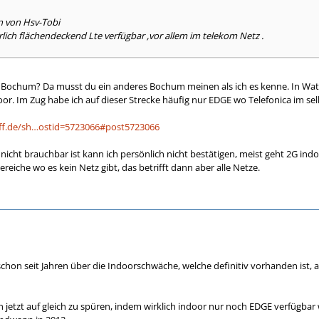
n von Hsv-Tobi
rlich flächendeckend Lte verfügbar ,vor allem im telekom Netz .
 Bochum? Da musst du ein anderes Bochum meinen als ich es kenne. In Watt
door. Im Zug habe ich auf dieser Strecke häufig nur EDGE wo Telefonica im sel
eff.de/sh…ostid=5723066#post5723066
 nicht brauchbar ist kann ich persönlich nicht bestätigen, meist geht 2G in
ereiche wo es kein Netz gibt, das betrifft dann aber alle Netze.
a schon seit Jahren über die Indoorschwäche, welche definitiv vorhanden ist,
n jetzt auf gleich zu spüren, indem wirklich indoor nur noch EDGE verfügbar