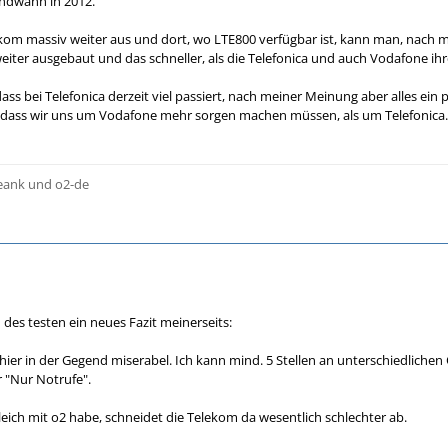
endwann in 2012.
kom massiv weiter aus und dort, wo LTE800 verfügbar ist, kann man, nach
eiter ausgebaut und das schneller, als die Telefonica und auch Vodafone i
dass bei Telefonica derzeit viel passiert, nach meiner Meinung aber alles ein p
ch, dass wir uns um Vodafone mehr sorgen machen müssen, als um Telefonica.
reank und o2-de
es testen ein neues Fazit meinerseits:
 hier in der Gegend miserabel. Ich kann mind. 5 Stellen an unterschiedlichen
r "Nur Notrufe".
leich mit o2 habe, schneidet die Telekom da wesentlich schlechter ab.