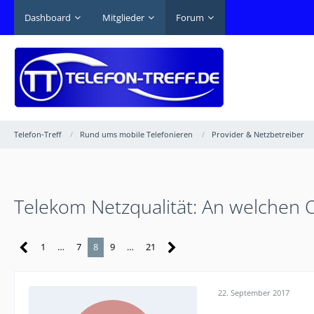
Dashboard
Mitglieder
Forum
Telefon-Treff
Rund ums mobile Telefonieren
Provider & Netzbetreiber
Telekom Netzqualität: An welchen 
1
…
7
8
9
…
21
22. September 2017