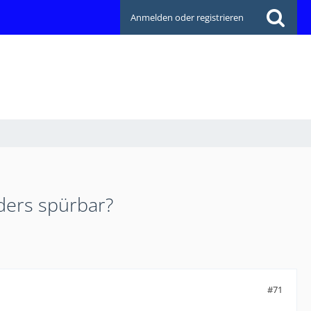
Anmelden oder registrieren
ders spürbar?
#71