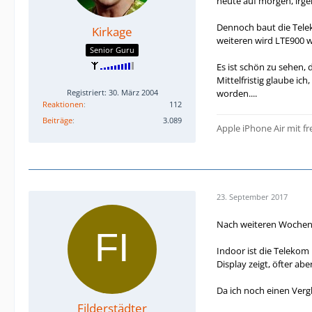
heute auf morgen, irg
Dennoch baut die Tele
Kirkage
weiteren wird LTE900 w
Senior Guru
Es ist schön zu sehen, 
Mittelfristig glaube i
worden....
Registriert: 30. März 2004
Reaktionen
112
Beiträge
3.089
Apple iPhone Air mit f
23. September 2017
Nach weiteren Wochen d
Indoor ist die Telekom
Display zeigt, öfter abe
Da ich noch einen Verg
Filderstädter