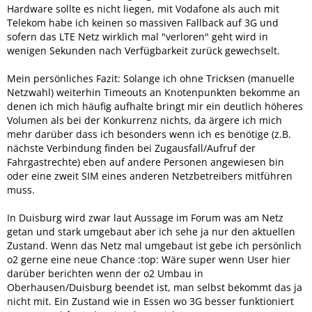
Hardware sollte es nicht liegen, mit Vodafone als auch mit
Telekom habe ich keinen so massiven Fallback auf 3G und
sofern das LTE Netz wirklich mal "verloren" geht wird in
wenigen Sekunden nach Verfügbarkeit zurück gewechselt.
Mein persönliches Fazit: Solange ich ohne Tricksen (manuelle
Netzwahl) weiterhin Timeouts an Knotenpunkten bekomme an
denen ich mich häufig aufhalte bringt mir ein deutlich höheres
Volumen als bei der Konkurrenz nichts, da ärgere ich mich
mehr darüber dass ich besonders wenn ich es benötige (z.B.
nächste Verbindung finden bei Zugausfall/Aufruf der
Fahrgastrechte) eben auf andere Personen angewiesen bin
oder eine zweit SIM eines anderen Netzbetreibers mitführen
muss.
In Duisburg wird zwar laut Aussage im Forum was am Netz
getan und stark umgebaut aber ich sehe ja nur den aktuellen
Zustand. Wenn das Netz mal umgebaut ist gebe ich persönlich
o2 gerne eine neue Chance :top: Wäre super wenn User hier
darüber berichten wenn der o2 Umbau in
Oberhausen/Duisburg beendet ist, man selbst bekommt das ja
nicht mit. Ein Zustand wie in Essen wo 3G besser funktioniert