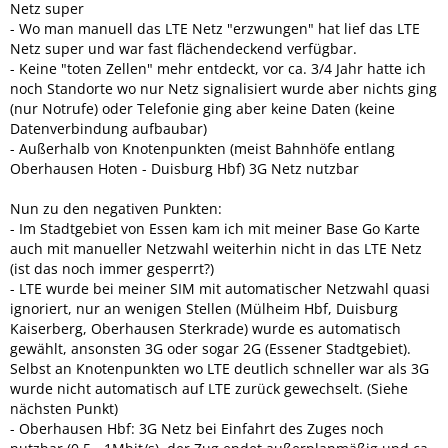
Netz super
- Wo man manuell das LTE Netz "erzwungen" hat lief das LTE
Netz super und war fast flächendeckend verfügbar.
- Keine "toten Zellen" mehr entdeckt, vor ca. 3/4 Jahr hatte ich
noch Standorte wo nur Netz signalisiert wurde aber nichts ging
(nur Notrufe) oder Telefonie ging aber keine Daten (keine
Datenverbindung aufbaubar)
- Außerhalb von Knotenpunkten (meist Bahnhöfe entlang
Oberhausen Hoten - Duisburg Hbf) 3G Netz nutzbar
Nun zu den negativen Punkten:
- Im Stadtgebiet von Essen kam ich mit meiner Base Go Karte
auch mit manueller Netzwahl weiterhin nicht in das LTE Netz
(ist das noch immer gesperrt?)
- LTE wurde bei meiner SIM mit automatischer Netzwahl quasi
ignoriert, nur an wenigen Stellen (Mülheim Hbf, Duisburg
Kaiserberg, Oberhausen Sterkrade) wurde es automatisch
gewählt, ansonsten 3G oder sogar 2G (Essener Stadtgebiet).
Selbst an Knotenpunkten wo LTE deutlich schneller war als 3G
wurde nicht automatisch auf LTE zurück gewechselt. (Siehe
nächsten Punkt)
- Oberhausen Hbf: 3G Netz bei Einfahrt des Zuges noch