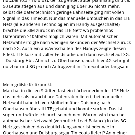
nutzbar (0,5 - 1Mbit/s), der Zug endet außerplanmäßig und ca.
50 Leute stiegen aus und dann ging über 3G nichts mehr,
selbst die datentechnisch geringe Bahnseite ging mit vollen
Signal in das Timeout. Nur das manuelle umbuchen in das LTE
Netz (alle anderen Technologien im Handy ausgeschaltet)
brachte die SIM zurück in das LTE Netz wo problemlos
Datenraten >10Mbit/s möglich waren. Mit automatischer
Netzwahl erfolgte nach wenigen Sekunden der Wechsel zurück
nach 3G. Auch ein aus/einschalten des Handys zeigte diesen
Effekt, LTE kurz mit voller Feldstärke und dann wechsel auf 3G.
- Duisburg Hbf: Ähnlich zu Oberhausen, auch hier 4G sehr gut
nutzbar und 3G je nach Anfragezeit im Timeout oder langsam.
Mein größte Kritikpunkt:
Man hat in diesen Städten fast ein flächendeckendes LTE Netz
das mehr als brauchbare Datenraten liefert, bei manueller
Netzwahl habe ich von Mülheim über Duisburg nach
Oberhausen überall LTE gehabt und konnte surfen. Das ist
super und würde ich auch so nehmen. Warum wird man bei
automatischer Netzwahl (vermutlich Load Balance) in das 3G
Netz geschoben das deutlich langsamer ist oder wie in
Oberhausen und Duisburg sogar Timeouts liefert? An meiner