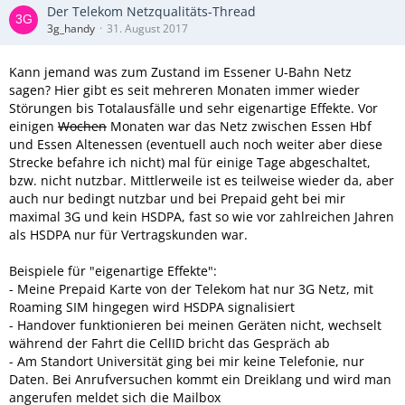
Der Telekom Netzqualitäts-Thread
3g_handy
31. August 2017
Kann jemand was zum Zustand im Essener U-Bahn Netz
sagen? Hier gibt es seit mehreren Monaten immer wieder
Störungen bis Totalausfälle und sehr eigenartige Effekte. Vor
einigen
Wochen
Monaten war das Netz zwischen Essen Hbf
und Essen Altenessen (eventuell auch noch weiter aber diese
Strecke befahre ich nicht) mal für einige Tage abgeschaltet,
bzw. nicht nutzbar. Mittlerweile ist es teilweise wieder da, aber
auch nur bedingt nutzbar und bei Prepaid geht bei mir
maximal 3G und kein HSDPA, fast so wie vor zahlreichen Jahren
als HSDPA nur für Vertragskunden war.
Beispiele für "eigenartige Effekte":
- Meine Prepaid Karte von der Telekom hat nur 3G Netz, mit
Roaming SIM hingegen wird HSDPA signalisiert
- Handover funktionieren bei meinen Geräten nicht, wechselt
während der Fahrt die CellID bricht das Gespräch ab
- Am Standort Universität ging bei mir keine Telefonie, nur
Daten. Bei Anrufversuchen kommt ein Dreiklang und wird man
angerufen meldet sich die Mailbox