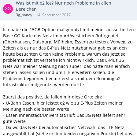
Was ist mit o2 los? Nur noch Probleme in allen
Bereichen
3g_handy
14. September 2017
Ich habe die 15GB Option mal genutzt mit meiner aussortierten
Base GO Karte das Netz im nord/westlichem Ruhrgebiet
(Oberhausen, Duisburg, Mülheim, Essen) zu testen. Vorweg, zu
Zeiten als es nur das E-Plus Netz nutzbar war gab es an den
heute besuchten Orten keine Probleme, warum das jetzt so
problematisch ist verstehe ich nicht wirklich. Das E-Plus 3G
Netz war meiner Meinung nach super, das hätte man einfach
stehen lassen sollen und um LTE erweitern sollen, die
Probleme begannen bei mir erst als mit dem Roaming o2
Infrastruktur mitgenutzt werden durfte.
Zuerst das positive, da fallen mir diese Orte ein:
- U-Bahn Essen, hier leistet o2 wie zu E-Plus Zeiten meiner
Meinung nach die besten Werte
- Essen Innenstadt/Universität/HBf: Das 3G Netz liefert sehr
gute Werte
- Da wo das Netz bei automatischer Netzwahl das LTE Netz
ausgewählt hat (siehe ersten beiden negativen Punkte) lief das