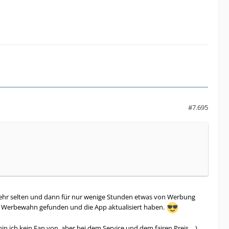
#7.695
 sehr selten und dann für nur wenige Stunden etwas von Werbung
es Werbewahn gefunden und die App aktualisiert haben.
bin ich kein Fan von, aber bei dem Service und dem fairen Preis …).