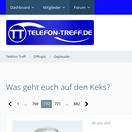
Dashboard
Mitglieder
Forum
Telefon-Treff
Offtopic
Geplauder
Was geht euch auf den Keks?
1
…
769
770
771
…
882
28. Juni 2025