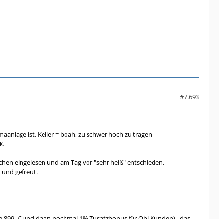
#7.693
aanlage ist. Keller = boah, zu schwer hoch zu tragen.
€.
schen eingelesen und am Tag vor "sehr heiß" entschieden.
t und gefreut.
die 899,-€ und dann nochmal 1% Zusatzbonus für Obi Kunden) - das