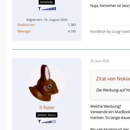
Inventar
Naja, hinterher ist (wa
Registriert: 16. August 2004
Reaktionen
1.383
Nordisch by zuag'roas
Beiträge
4.185
29. Juni 2025
Zitat von Noki
Die Werbung auf Yo
Welche Werbung?
it-hase
Verwende ein MacBook,
Junior Guru
merken. So lange dauer
Bin seit Marktstart der