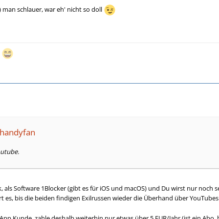
r) man schlauer, war eh' nicht so doll
t
ahandyfan
utube.
 als Software 1Blocker (gibt es für iOS und macOS) und Du wirst nur noch
t es, bis die beiden findigen Exilrussen wieder die Überhand über YouTub
 App Kunde, zahle deshalb weiterhin nur etwas über 5 EUR/Jahr (ist ein Abo, 