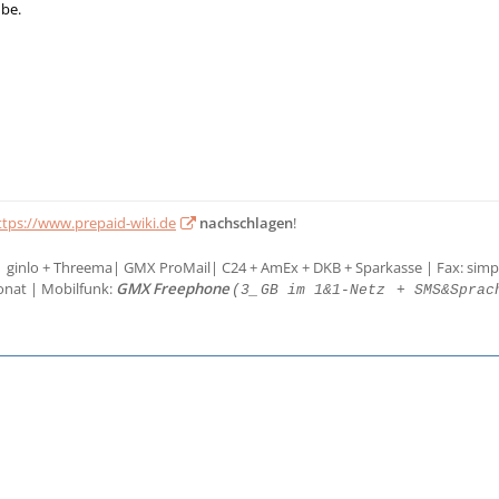
be.
ttps://www.prepaid-wiki.de
nachschlagen
!
| ginlo + Threema| GMX ProMail| C24 + AmEx + DKB + Sparkasse | Fax: simp
onat | Mobilfunk:
GMX Freephone
(3_
GB im 1&1-Netz
+ SMS&Sprac