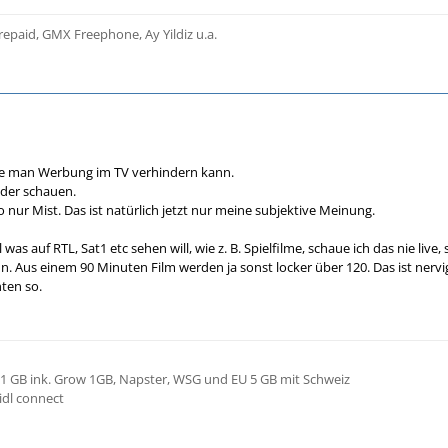
epaid, GMX Freephone, Ay Yildiz u.a.
wie man Werbung im TV verhindern kann.
nder schauen.
 nur Mist. Das ist natürlich jetzt nur meine subjektive Meinung.
as auf RTL, Sat1 etc sehen will, wie z. B. Spielfilme, schaue ich das nie li
un. Aus einem 90 Minuten Film werden ja sonst locker über 120. Das ist ner
nten so.
 11 GB ink. Grow 1GB, Napster, WSG und EU 5 GB mit Schweiz
idl connect