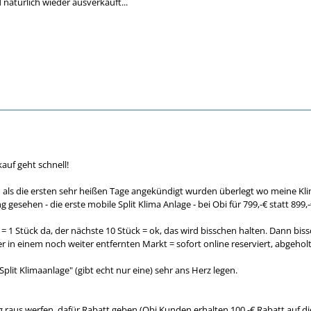
natürlich wieder ausverkauft...
auf geht schnell!
 als die ersten sehr heißen Tage angekündigt wurden überlegt wo meine Klim
sehen - die erste mobile Split Klima Anlage - bei Obi für 799,-€ statt 899,-
= 1 Stück da, der nächste 10 Stück = ok, das wird bisschen halten. Dann bis
r in einem noch weiter entfernten Markt = sofort online reserviert, abgehol
plit Klimaanlage" (gibt echt nur eine) sehr ans Herz legen.
 raus werfen, dafür Rabatt geben (Obi Kunden erhalten 100,-€ Rabatt auf 