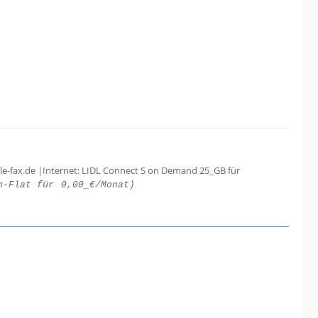
le-fax.de |Internet: LIDL Connect S on Demand 25_GB für
h-Flat für
0,00_€/Monat)