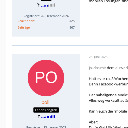
mobilen Lösungen sind 
Registriert: 26. Dezember 2024
Reaktionen
425
Beiträge
867
28. Juni 2025
ja, das mit dem ausverk
Hatte vor ca. 3 Wochen
Dann Facebookwerbung ge
Der naheligende Markt 
Alles weg verkauft auße
polli
Lebenslänglich
Kann euch die "mobile S
Aber:
Dafür Geld für Werbung
Registriert: 13. Januar 2003