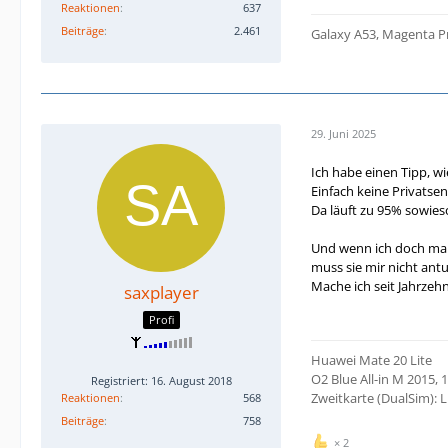
Reaktionen
637
Beiträge
2.461
Galaxy A53, Magenta Pr
29. Juni 2025
Ich habe einen Tipp, 
Einfach keine Privatse
Da läuft zu 95% sowieso
Und wenn ich doch mal w
muss sie mir nicht ant
Mache ich seit Jahrzeh
saxplayer
Profi
Huawei Mate 20 Lite
O2 Blue All-in M 2015,
Registriert: 16. August 2018
Zweitkarte (DualSim): L
Reaktionen
568
Beiträge
758
2