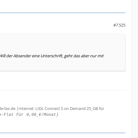
#7.525
Will der Absender eine Unterschrift, geht das aber nur mit
le-fax.de |Internet: LIDL Connect S on Demand 25_GB für
h-Flat für
0,00_€/Monat)