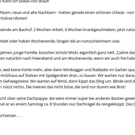
en! Kann ich sowas von drauf!
barn, neue und alte Nachbarn - hatten gerade einen schönen Urlaub - von u
tslose Idioten!
emeinde am Bauhof, 2 Wochen Arbeit, 6 Wochen krankgeschrieben, jetzt natürli
rbeit oder haben Wochenende, fangen die an rumzuhämmern usw.
Jahren, junge Familie, bisschen Schicki Micki, eigentlich ganz nett. 2 Jahre d
n natürlich nach Feierabend und am Wochenende, wenn wir auch frei haben,
n, weil keine Kohle mehr, aber dann Minibagger und Radlader im Garten spazi
 Holzhaus auf Stelzen mit Spielgeräten dran, zu bauen. Wir warten nur darau
 Gehwegsteine. Wir warten auf Wind, dann kippt das Ding um. Blöde sind di
n nützt nichts. Die meinen das nicht böse, die sind nur dumm wie Brot!
cht über seine Dachpappe, die wäre immer super bei anderen Bauten gewese
hat er an einem Samstag ca. 8 Stunden nur Dachnägel da reingekloppt. Das Din
tsetzen . . .