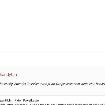
ahandyfan
ht so eilig. Aber der Zusteller muss ja vor Ort gewesen sein, denn eine Bena
eigentlich mit den Paketkasten:
lerlaubnis? Reichts aus wenn man in der Empfängeradresse stehen hat "Nok