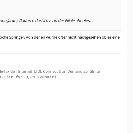
e Jacke). Dadurch darf ich es in der Filiale abholen.
 Woche Springer. Von denen würde öfter nicht nachgesehen ob es eine
le-fax.de |Internet: LIDL Connect S on Demand 25_GB für
h-Flat für
0,00_€/Monat)