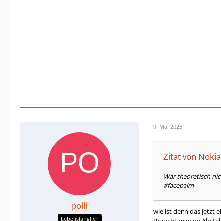
9. Mai 2025
Zitat von Noki
War theoretisch nic
#facepalm
polli
wie ist denn das jetzt 
Lebenslänglich
Braucht man ne Abstel