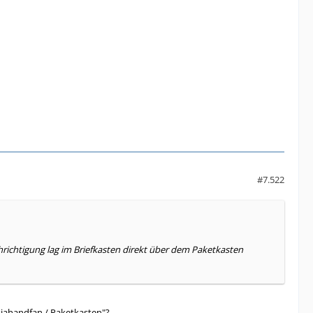
#7.522
chrichtigung lag im Briefkasten direkt über dem Paketkasten
iahandfan / Paketkasten"?