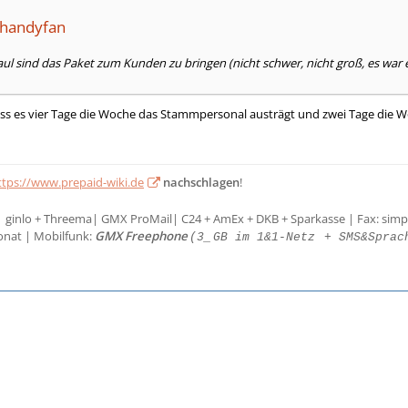
ahandyfan
ul sind das Paket zum Kunden zu bringen (nicht schwer, nicht groß, es war ein
, dass es vier Tage die Woche das Stammpersonal austrägt und zwei Tage die
ttps://www.prepaid-wiki.de
nachschlagen
!
| ginlo + Threema| GMX ProMail| C24 + AmEx + DKB + Sparkasse | Fax: simp
onat | Mobilfunk:
GMX Freephone
(3_
GB im 1&1-Netz
+ SMS&Sprac