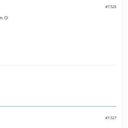
#7.526
n. 🙄
#7.527