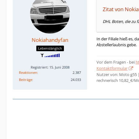
Zitat von Noki
DHL Boten, die zu fa
In der Filiale hieß es
Nokiahandyfan
Abstellerlaubnis gebe.
Lebenslänglich
Vor dem Fragen - bei
h
Registriert: 15. Juni 2008
Kontaktformular
Reaktionen
2.387
Nutzer von: Moto g55 
Beiträge
24.033
rechnerisch 10,82_€/M