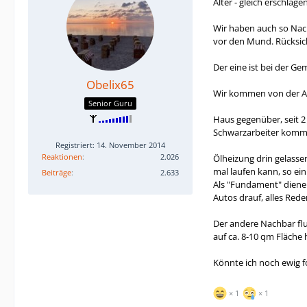
Alter - gleich erschlag
Wir haben auch so Nach
vor den Mund. Rücksich
Der eine ist bei der G
Obelix65
Wir kommen von der A
Senior Guru
Haus gegenüber, seit 2 
Schwarzarbeiter komme
Registriert: 14. November 2014
Reaktionen
2.026
Ölheizung drin gelasse
mal laufen kann, so ein
Beiträge
2.633
Als "Fundament" dienen
Autos drauf, alles Rede
Der andere Nachbar flu
auf ca. 8-10 qm Fläche 
Könnte ich noch ewig for
1
1