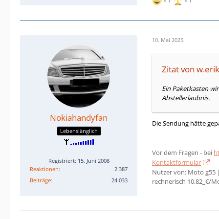
1
1
10. Mai 2025
Zitat von w.eri
Ein Paketkasten wir
Abstellerlaubnis.
Nokiahandyfan
Die Sendung hätte gepa
Lebenslänglich
Vor dem Fragen - bei
h
Registriert: 15. Juni 2008
Kontaktformular
Reaktionen
2.387
Nutzer von: Moto g55 
Beiträge
24.033
rechnerisch 10,82_€/M