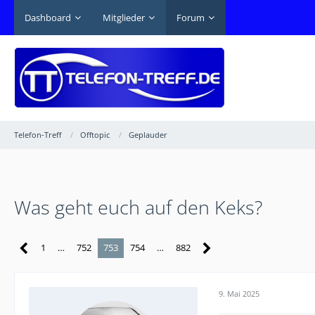
Dashboard
Mitglieder
Forum
Telefon-Treff
Offtopic
Geplauder
Was geht euch auf den Keks?
1
…
752
753
754
…
882
9. Mai 2025