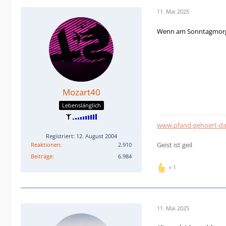
11. Mai 2025
Wenn am Sonntagmorgen
Mozart40
Lebenslänglich
www.pfand-gehoert-d
Registriert: 12. August 2004
Geist ist geil
Reaktionen
2.910
Beiträge
6.984
1
11. Mai 2025