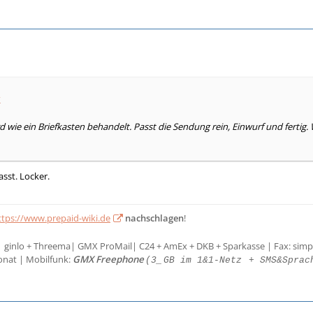
k
d wie ein Briefkasten behandelt. Passt die Sendung rein, Einwurf und fertig. 
sst. Locker.
ttps://www.prepaid-wiki.de
nachschlagen
!
| ginlo + Threema| GMX ProMail| C24 + AmEx + DKB + Sparkasse | Fax: simp
onat | Mobilfunk:
GMX Freephone
(3_
GB im 1&1-Netz
+ SMS&Sprac