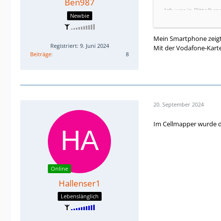
Ben987
Ich war in Bittelb
Newbie
GSM jedoch gibt es 
Mein Smartphone zeigt
Registriert: 9. Juni 2024
Mit der Vodafone-Kart
Könnte natürlich sei
Beiträge
8
20. September 2024
Im Cellmapper wurde der
Online
Hallenser1
Lebenslänglich