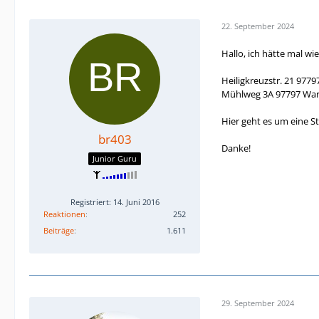
22. September 2024
Hallo, ich hätte mal wi
Heiligkreuzstr. 21 97
Mühlweg 3A 97797 Wa
Hier geht es um eine St
br403
Danke!
Junior Guru
Registriert: 14. Juni 2016
Reaktionen
252
Beiträge
1.611
29. September 2024