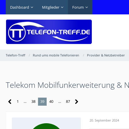
Dashboard
Mitglieder
Forum
Telefon-Treff
Rund ums mobile Telefonieren
Provider & Netzbetreiber
Telekom Mobilfunkerweiterung & 
1
…
38
39
40
…
87
20. September 2024