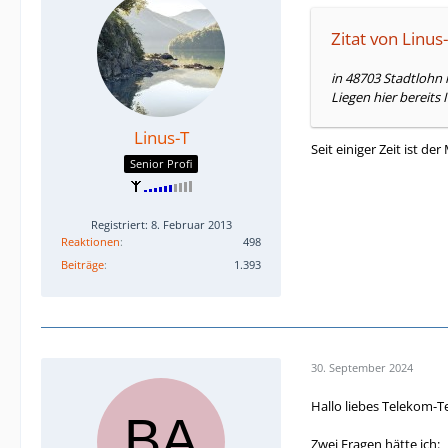
Zitat von Linus
in 48703 Stadtlohn 
Liegen hier bereits
Linus-T
Seit einiger Zeit ist d
Senior Profi
Registriert: 8. Februar 2013
Reaktionen
498
Beiträge
1.393
30. September 2024
Hallo liebes Telekom-
Zwei Fragen hätte ich: