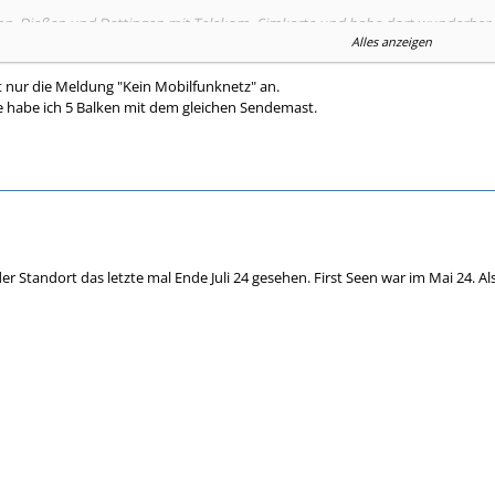
ronn, Dießen und Dettingen mit Telekom- Simkarte und habe dort wunderbar
Alles anzeigen
keins, allerdings wirst du das auch nicht benötigen oder ?
 nur die Meldung "Kein Mobilfunknetz" an.
e habe ich 5 Balken mit dem gleichen Sendemast.
n dass eine Störung vorliegt ? ich war da zuletzt vor rund 1-2 Monaten..
 Standort das letzte mal Ende Juli 24 gesehen. First Seen war im Mai 24. Als