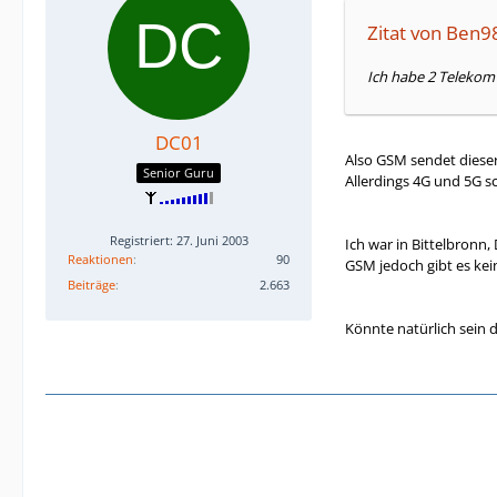
Zitat von Ben9
Ich habe 2 Telekom
DC01
Also GSM sendet dieser
Senior Guru
Allerdings 4G und 5G s
Registriert: 27. Juni 2003
Ich war in Bittelbron
Reaktionen
90
GSM jedoch gibt es kein
Beiträge
2.663
Könnte natürlich sein d