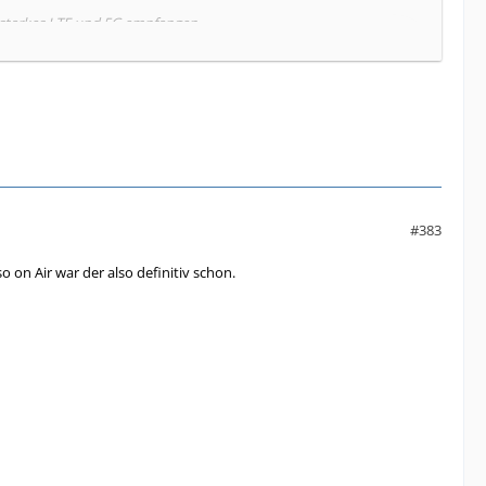
 starkes LTE und 5G empfangen.
#383
o on Air war der also definitiv schon.