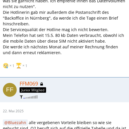
was sie garnicht haben. Ich empfehle Ihnen das Datenvolumen
nicht zu nutzen".
Die Hotlinerin gab mir außerdem die Postanschrift des
"Backoffice in Nürnberg", da werde ich die Tage einen Brief
hinschreiben.
Die Servicequaliät der Hotline mag ich nicht bewerten.
Mein Telefon hat seit 15.5. 80 kb Daten verbraucht, obwohl ich
die mobile Daten über diese SIM nicht aktiviert habe.
Die werde ich nächstes Monat auf meiner Rechnung finden
und dann erneut reklamieren.
1
1
FFM069
Junior Mitglied
22. Mai 2025
Bluezahn
alle vergebenen Vorteile bleiben so wie sie
gebucht sind. O2 beruft sich auf die offizielle Tabelle und da ist