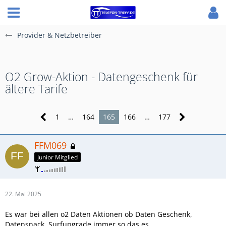
Provider & Netzbetreiber
O2 Grow-Aktion - Datengeschenk für
ältere Tarife
1
…
164
165
166
…
177
FFM069
Junior Mitglied
22. Mai 2025
Es war bei allen o2 Daten Aktionen ob Daten Geschenk,
Datensnack, Surfupgrade immer so das es