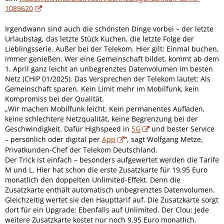
1089620
Irgendwann sind auch die schönsten Dinge vorbei – der letzte
Urlaubstag, das letzte Stück Kuchen, die letzte Folge der
Lieblingsserie. Außer bei der Telekom. Hier gilt: Einmal buchen,
immer genießen. Wer eine Gemeinschaft bildet, kommt ab dem
1. April ganz leicht an unbegrenztes Datenvolumen im besten
Netz (CHIP 01/2025). Das Versprechen der Telekom lautet: Als
Gemeinschaft sparen. Kein Limit mehr im Mobilfunk, kein
Kompromiss bei der Qualität.
„Wir machen Mobilfunk leicht. Kein permanentes Aufladen,
keine schlechtere Netzqualität, keine Begrenzung bei der
Geschwindigkeit. Dafür Highspeed in
5G
und bester Service
– persönlich oder digital per
App
“, sagt Wolfgang Metze,
Privatkunden-Chef der Telekom Deutschland.
Der Trick ist einfach – besonders aufgewertet werden die Tarife
M und L. Hier hat schon die erste Zusatzkarte für 19,95 Euro
monatlich den doppelten Unlimited-Effekt. Denn die
Zusatzkarte enthält automatisch unbegrenztes Datenvolumen.
Gleichzeitig wertet sie den Haupttarif auf. Die Zusatzkarte sorgt
dort für ein Upgrade: Ebenfalls auf Unlimited. Der Clou: Jede
weitere Zusatzkarte kostet nur noch 9,95 Euro monatlich.