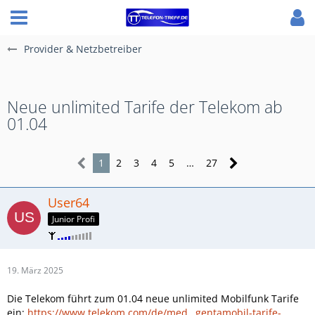
Provider & Netzbetreiber
Neue unlimited Tarife der Telekom ab
01.04
1
2
3
4
5
…
27
User64
Junior Profi
19. März 2025
Die Telekom führt zum 01.04 neue unlimited Mobilfunk Tarife
ein:
https://www.telekom.com/de/med…gentamobil-tarife-