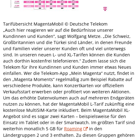
Tarifübersicht MagentaMobil © Deutsche Telekom
„Auch hier reagieren wir auf die Bedürfnisse unserer
Kundinnen und Kunden“, sagt Wolfgang Metze. „Die Schweiz,
Großbritannien und die Türkei sind Länder, in denen Freunde
und Familien vieler unserer Kunden oft und viel unterwegs
sind. In unseren neuen L- und XL-Tarifen können die Kunden
auch dorthin kostenfrei telefonieren.“ Zudem lasse sich die
Telekom für ihre Kundinnen und Kunden immer etwas Neues
einfallen. Wer die Telekom-App „Mein Magenta“ nutzt, findet in
den „Magenta Moments“ regelmäßig zum Beispiel Rabatte auf
verschiedene Produkte, kann Konzertkarten vor offiziellem
Verkaufsstart erwerben oder profitiert von weiteren Aktionen.
Um das erhöhte Datenvolumen auch auf mehreren Endgeräten
nutzen zu können, hat der MagentaMobil L-Tarif zukünftig eine
kostenlose MultiSIM-Karte inkludiert. Beim MagentaMobil XL-
Angebot sind es sogar zwei Karten – beispielsweise für den
Einsatz im Tablet oder in der Smartwatch. Im größten Tarif sind
weiterhin monatlich 5 GB für
Roaming
in den
Ländergruppen 2 und 3 enthalten. Zu diesen Gruppen gehören