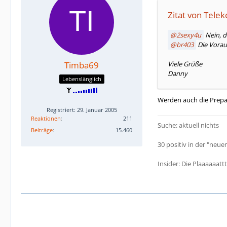
Zitat von Telek
2sexy4u
Nein, d
br403
Die Vorau
Timba69
Viele Grüße
Danny
Lebenslänglich
Werden auch die Prepai
Registriert: 29. Januar 2005
Reaktionen
211
Suche: aktuell nichts
Beiträge
15.460
30 positiv in der "neuen
Insider: Die Plaaaaaat