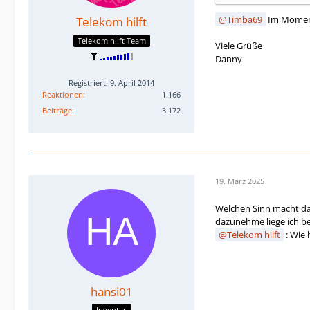
Timba69
Im Moment 
Telekom hilft
Telekom hilft Team
Viele Grüße
Danny
Registriert: 9. April 2014
Reaktionen
1.166
Beiträge
3.172
19. März 2025
Welchen Sinn macht da 
dazunehme liege ich bei
Telekom hilft
: Wie 
hansi01
Inventar