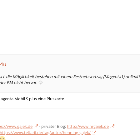
y4u
a L die Möglichkeit bestehen mit einem Festnetzvertrag (Magenta1) unlim
 der PM nicht hervor. 🫥
Magenta Mobil S plus eine Pluskarte
ps://www.gajek.de
- privater Blog:
http://www.hrgajek.de
https://www.teltarif.de/tag/autor/henning-gajek/