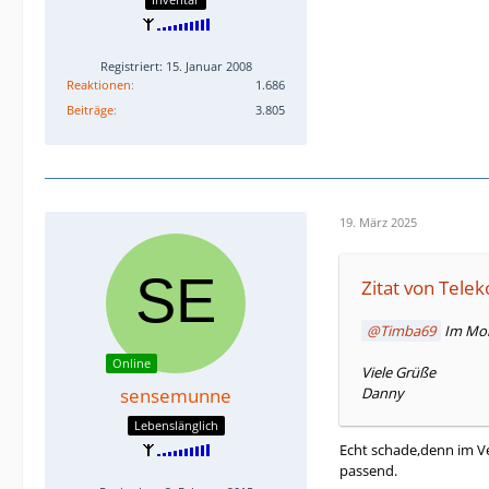
Registriert: 15. Januar 2008
Reaktionen
1.686
Beiträge
3.805
19. März 2025
Zitat von Telek
Timba69
Im Mome
Online
Viele Grüße
sensemunne
Danny
Lebenslänglich
Echt schade,denn im Ver
passend.