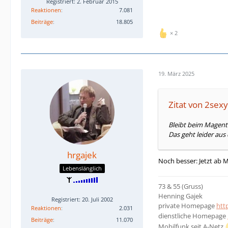
Registriert: 2. Februar 2015
Reaktionen
7.081
Beiträge
18.805
2
19. März 2025
Zitat von 2sex
Bleibt beim Magent
Das geht leider aus
hrgajek
Noch besser: Jetzt ab 
Lebenslänglich
73 & 55 (Gruss)
Henning Gajek
Registriert: 20. Juli 2002
private Homepage
htt
Reaktionen
2.031
dienstliche Homepage
Beiträge
11.070
Mobilfunk seit A-Netz