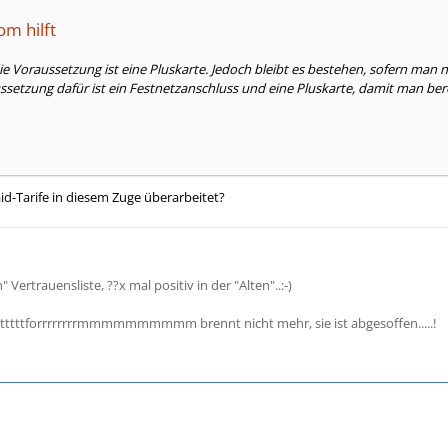
om hilft
ie Voraussetzung ist eine Pluskarte. Jedoch bleibt es bestehen, sofern man n
ssetzung dafür ist ein Festnetzanschluss und eine Pluskarte, damit man b
d-Tarife in diesem Zuge überarbeitet?
" Vertrauensliste, ??x mal positiv in der "Alten"..:-)
tttttttforrrrrrrrmmmmmmmmmm brennt nicht mehr, sie ist abgesoffen.....!