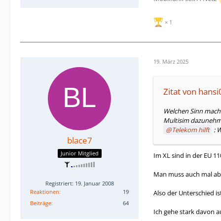
1
19. März 2025
Zitat von hansi
Welchen Sinn macht 
Multisim dazunehme 
Telekom hilft
: 
blace7
Junior Mitglied
Im XL sind in der EU 11
Man muss auch mal abw
Registriert: 19. Januar 2008
Reaktionen
19
Also der Unterschied is
Beiträge
64
Ich gehe stark davon a