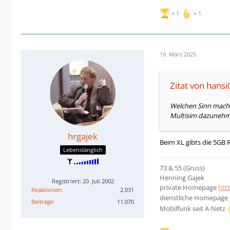
1
1
19. März 2025
Zitat von hansi
Welchen Sinn macht 
Multisim dazunehme 
hrgajek
Beim XL gibts die 5GB 
Lebenslänglich
73 & 55 (Gruss)
Henning Gajek
Registriert: 20. Juli 2002
private Homepage
htt
Reaktionen
2.031
dienstliche Homepage
Beiträge
11.070
Mobilfunk seit A-Netz