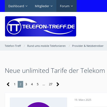
Dashboard
Mitglieder
Forum
Telefon-Treff
Rund ums mobile Telefonieren
Provider & Netzbetreiber
Neue unlimited Tarife der Telekom
1
2
3
4
5
…
27
19. März 2025