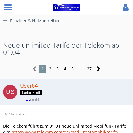
Provider & Netzbetreiber
Neue unlimited Tarife der Telekom ab
01.04
1
2
3
4
5
…
27
User64
Junior Profi
19. März 2025
Die Telekom führt zum 01.04 neue unlimited Mobilfunk Tarife
ein:
https://www.telekom.com/de/med…gentamobil-tarife-