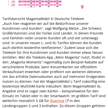
Tarifübersicht MagentaMobil © Deutsche Telekom
„Auch hier reagieren wir auf die Bedürfnisse unserer
Kundinnen und Kunden“, sagt Wolfgang Metze. „Die Schweiz,
Großbritannien und die Türkei sind Länder, in denen Freunde
und Familien vieler unserer Kunden oft und viel unterwegs
sind. In unseren neuen L- und XL-Tarifen können die Kunden
auch dorthin kostenfrei telefonieren.“ Zudem lasse sich die
Telekom für ihre Kundinnen und Kunden immer etwas Neues
einfallen. Wer die Telekom-App „Mein Magenta“ nutzt, findet in
den „Magenta Moments“ regelmäßig zum Beispiel Rabatte auf
verschiedene Produkte, kann Konzertkarten vor offiziellem
Verkaufsstart erwerben oder profitiert von weiteren Aktionen.
Um das erhöhte Datenvolumen auch auf mehreren Endgeräten
nutzen zu können, hat der MagentaMobil L-Tarif zukünftig eine
kostenlose MultiSIM-Karte inkludiert. Beim MagentaMobil XL-
Angebot sind es sogar zwei Karten – beispielsweise für den
Einsatz im Tablet oder in der Smartwatch. Im größten Tarif sind
weiterhin monatlich 5 GB für
Roaming
in den
Ländergruppen 2 und 3 enthalten. Zu diesen Gruppen gehören