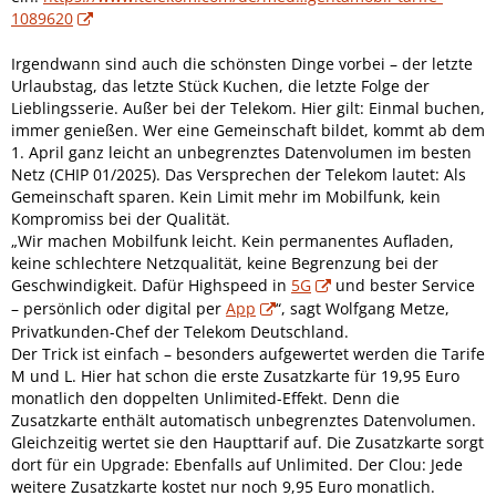
1089620
Irgendwann sind auch die schönsten Dinge vorbei – der letzte
Urlaubstag, das letzte Stück Kuchen, die letzte Folge der
Lieblingsserie. Außer bei der Telekom. Hier gilt: Einmal buchen,
immer genießen. Wer eine Gemeinschaft bildet, kommt ab dem
1. April ganz leicht an unbegrenztes Datenvolumen im besten
Netz (CHIP 01/2025). Das Versprechen der Telekom lautet: Als
Gemeinschaft sparen. Kein Limit mehr im Mobilfunk, kein
Kompromiss bei der Qualität.
„Wir machen Mobilfunk leicht. Kein permanentes Aufladen,
keine schlechtere Netzqualität, keine Begrenzung bei der
Geschwindigkeit. Dafür Highspeed in
5G
und bester Service
– persönlich oder digital per
App
“, sagt Wolfgang Metze,
Privatkunden-Chef der Telekom Deutschland.
Der Trick ist einfach – besonders aufgewertet werden die Tarife
M und L. Hier hat schon die erste Zusatzkarte für 19,95 Euro
monatlich den doppelten Unlimited-Effekt. Denn die
Zusatzkarte enthält automatisch unbegrenztes Datenvolumen.
Gleichzeitig wertet sie den Haupttarif auf. Die Zusatzkarte sorgt
dort für ein Upgrade: Ebenfalls auf Unlimited. Der Clou: Jede
weitere Zusatzkarte kostet nur noch 9,95 Euro monatlich.