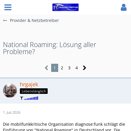
Provider & Netzbetreiber
National Roaming: Lösung aller
Probleme?
1
2
3
4
hrgajek
Lebenslänglich
1. Juli 2026
Die mobilfunkkritische Organisation diagnose:funk schlägt die
Einführung von "National Roaming" in Deutschland vor. Die