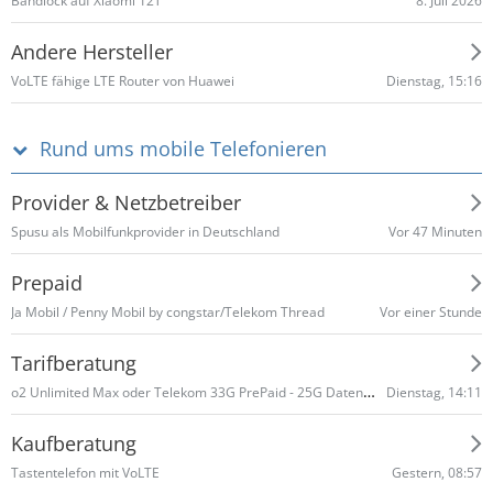
8. Juli 2026
Bandlock auf Xiaomi 12T
Andere Hersteller
Dienstag, 15:16
VoLTE fähige LTE Router von Huawei
Rund ums mobile Telefonieren
Provider & Netzbetreiber
Vor 47 Minuten
Spusu als Mobilfunkprovider in Deutschland
Prepaid
Vor einer Stunde
Ja Mobil / Penny Mobil by congstar/Telekom Thread
Tarifberatung
o2 Unlimited Max oder Telekom 33G PrePaid - 25G Datennutzung Normalfall
Dienstag, 14:11
Kaufberatung
Gestern, 08:57
Tastentelefon mit VoLTE