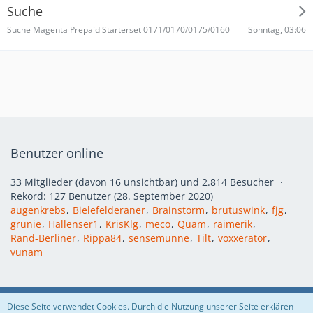
Suche
Sonntag, 03:06
Suche Magenta Prepaid Starterset 0171/0170/0175/0160
Benutzer online
33 Mitglieder (davon 16 unsichtbar) und 2.814 Besucher
Rekord: 127 Benutzer (
28. September 2020
)
augenkrebs
Bielefelderaner
Brainstorm
brutuswink
fjg
grunie
Hallenser1
KrisKlg
meco
Quam
raimerik
Rand-Berliner
Rippa84
sensemunne
Tilt
voxxerator
vunam
Regeln
Datenschutzerklärung
Impressum
Diese Seite verwendet Cookies. Durch die Nutzung unserer Seite erklären