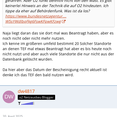
gefahren. Aber O2 funkt definitiv nicht von den Mast. Es gibt
keinerlei Hinweis an der Technik die auf O2 hindeuten. Ich
tippe da eher auf Behördenfunk. Was ist da los?
https://www.bundesnetzagentur.…
W5sYWdlbqFkg6FswKFpwKFzwg
Naja liegt daran das sie dort mal was Beantragt haben, aber es
noch nicht oder nicht mehr nutzen.
Ich kenne im größeren umfeld bestimmt 20 Solcher Standorte
an denen TEF mal etwas Beantragt hat aber es bis heute noch
nicht nutzt und aber auch viele Standorte die nur nicht aus der
Datenbank gelöscht wurden.
Da hier aber das Datum der Bescheinigung recht aktuell ist
denke ich das TEF den bald nutzen wird.
dw4817
o2 Netzausbau Blogger
20. April 2025