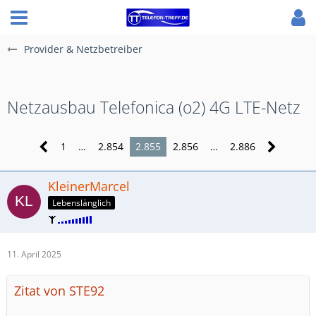
Provider & Netzbetreiber
Netzausbau Telefonica (o2) 4G LTE-Netz
1
…
2.854
2.855
2.856
…
2.886
KleinerMarcel
Lebenslänglich
11. April 2025
Zitat von STE92