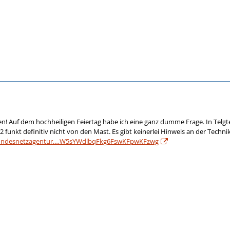
 Auf dem hochheiligen Feiertag habe ich eine ganz dumme Frage. In Telgte 
 funkt definitiv nicht von den Mast. Es gibt keinerlei Hinweis an der Techni
bundesnetzagentur.…W5sYWdlbqFkg6FswKFpwKFzwg