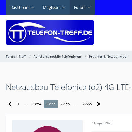
Dashboard
Mitglieder
Forum
Telefon-Treff
Rund ums mobile Telefonieren
Provider & Netzbetreiber
Netzausbau Telefonica (o2) 4G LTE
1
…
2.854
2.855
2.856
…
2.886
11. April 2025