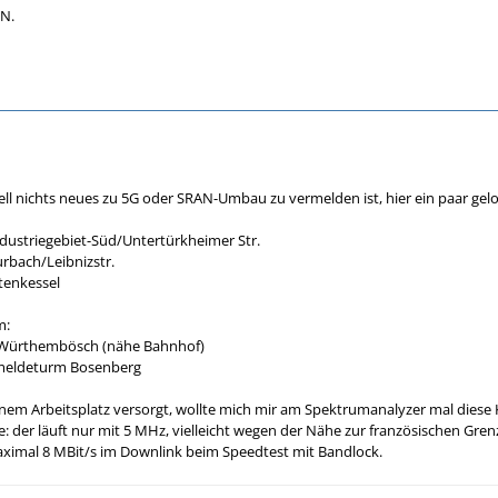
PN.
ell nichts neues zu 5G oder SRAN-Umbau zu vermelden ist, hier ein paar ge
dustriegebiet-Süd/Untertürkheimer Str.
rbach/Leibnizstr.
tenkessel
m:
Würthembösch (nähe Bahnhof)
meldeturm Bosenberg
inem Arbeitsplatz versorgt, wollte mich mir am Spektrumanalyzer mal dies
: der läuft nur mit 5 MHz, vielleicht wegen der Nähe zur französischen Gren
aximal 8 MBit/s im Downlink beim Speedtest mit Bandlock.