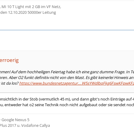
MI 10 T Light mit 2 GB im VF Netz,
den 12.10.2020 50000er Leitung
erroerig
en! Auf dem hochheiligen Feiertag habe ich eine ganz dumme Frage. In Telg
ren. Aber O2 funkt definitiv nicht von den Mast. Es gibt keinerlei Hinweis an
ist da los?
https://www.bundesnetzagentur.…W5sYWdlbqFkg6FswKFpwKF
fensichtlich in der Stob (vermutlich 45 m), und dann gibt's noch Einträge au
eu, entweder hat o2 seine Technik noch nicht aufgebaut oder sie sendet noch 
 + Google Nexus 5
Plus 2017 u. Vodafone Callya