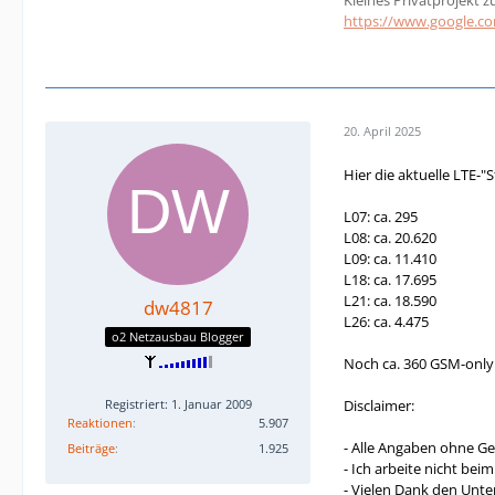
https://www.google.
20. April 2025
Hier die aktuelle LTE-"
L07: ca. 295
L08: ca. 20.620
L09: ca. 11.410
L18: ca. 17.695
L21: ca. 18.590
dw4817
L26: ca. 4.475
o2 Netzausbau Blogger
Noch ca. 360 GSM-only
Disclaimer:
Registriert: 1. Januar 2009
Reaktionen
5.907
- Alle Angaben ohne G
Beiträge
1.925
- Ich arbeite nicht bei
- Vielen Dank den Unte