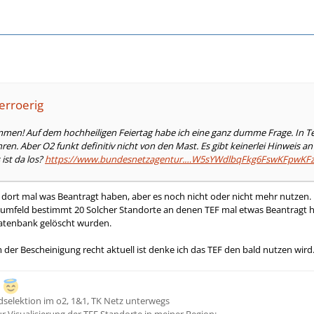
erroerig
en! Auf dem hochheiligen Feiertag habe ich eine ganz dumme Frage. In Telg
ren. Aber O2 funkt definitiv nicht von den Mast. Es gibt keinerlei Hinweis an
ist da los?
https://www.bundesnetzagentur.…W5sYWdlbqFkg6FswKFpwKF
ie dort mal was Beantragt haben, aber es noch nicht oder nicht mehr nutzen.
umfeld bestimmt 20 Solcher Standorte an denen TEF mal etwas Beantragt hat
Datenbank gelöscht wurden.
 der Bescheinigung recht aktuell ist denke ich das TEF den bald nutzen wird
H
dselektion im o2, 1&1, TK Netz unterwegs
ur Visualisierung der TEF Standorte in meiner Region: