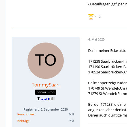
- Detailfragen ggf. per 
12
4. Mai 2025
Da in meiner Ecke aktu
171238 Saarbrücken-In
171190 Saarbrücken-Bu
170524 Saarbrücken-Al
Cellmapper zeigt zude
TommySaar.
170749 St.Wendel/Am 
Senior Profi
71279 St.Wendel/Fern
Bei der 171238, die me
angucken, aber denkste
Registriert: 5. September 2020
Reaktionen
658
Daher auch dürftige m
Beiträge
948