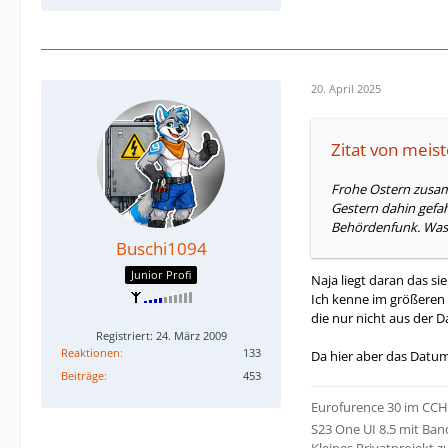
20. April 2025
Zitat von meist
Frohe Ostern zusamm
Gestern dahin gefah
Behördenfunk. Was 
Buschi1094
Junior Profi
Naja liegt daran das s
Ich kenne im größeren 
die nur nicht aus der 
Registriert: 24. März 2009
Reaktionen
133
Da hier aber das Datum
Beiträge
453
Eurofurence 30 im CC
S23 One UI 8.5 mit Ban
Kleines Privatprojekt z