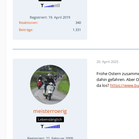
Registriert: 19. April 2019
Reaktionen
340
Beiträge
1.331
20. April 2025
Frohe Ostern zusammen!
dahin gefahren. Aber O2
da los?
https://www.
meisterroerig
Lebenslänglich
Registriert: 22. Februar 2009