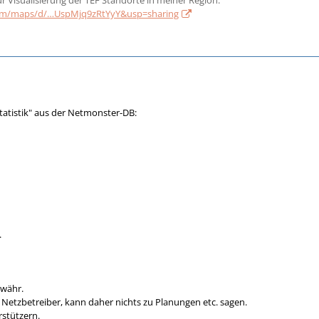
com/maps/d/…UspMjq9zRtYyY&usp=sharing
Statistik" aus der Netmonster-DB:
.
ewähr.
m Netzbetreiber, kann daher nichts zu Planungen etc. sagen.
rstützern.