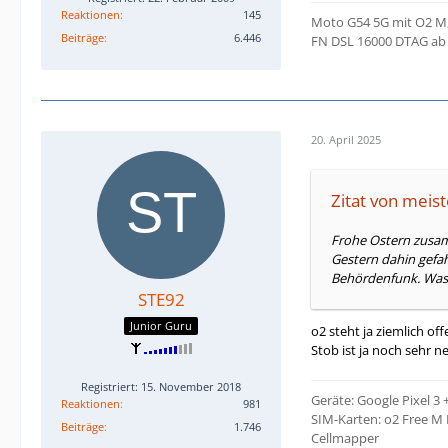
Reaktionen
145
Moto G54 5G mit O2 M, 
Beiträge
6.446
FN DSL 16000 DTAG ab 
20. April 2025
Zitat von meist
Frohe Ostern zusamm
Gestern dahin gefah
Behördenfunk. Was 
STE92
Junior Guru
o2 steht ja ziemlich of
Stob ist ja noch sehr n
Registriert: 15. November 2018
Geräte: Google Pixel 3
Reaktionen
981
SIM-Karten: o2 Free M 
Beiträge
1.746
Cellmapper