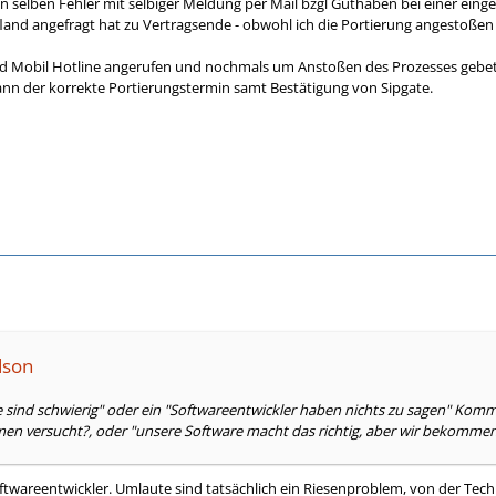
 selben Fehler mit selbiger Meldung per Mail bzgl Guthaben bei einer einge
land angefragt hat zu Vertragsende - obwohl ich die Portierung angestoßen h
 Mobil Hotline angerufen und nochmals um Anstoßen des Prozesses gebeten,
nn der korrekte Portierungstermin samt Bestätigung von Sipgate.
dson
e sind schwierig" oder ein "Softwareentwickler haben nichts zu sagen" Kom
n versucht?, oder "unsere Software macht das richtig, aber wir bekommen 
Softwareentwickler. Umlaute sind tatsächlich ein Riesenproblem, von der T