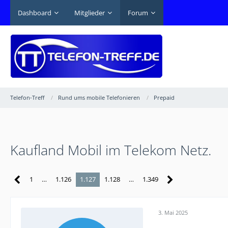
Dashboard
Mitglieder
Forum
Telefon-Treff
Rund ums mobile Telefonieren
Prepaid
Kaufland Mobil im Telekom Netz.
1
…
1.126
1.127
1.128
…
1.349
3. Mai 2025