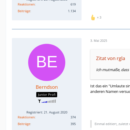
Reaktionen
619
Beiträge
1.134
3
3. Mai 2025
Zitat von rgla
Ich mutmaße, dass d
Ist das ein "Umlaute s
Berndson
anderen Namen versucht
Junior Profi
Registriert: 21. August 2020
Reaktionen
374
Beiträge
395
Einmal editiert, zuletzt