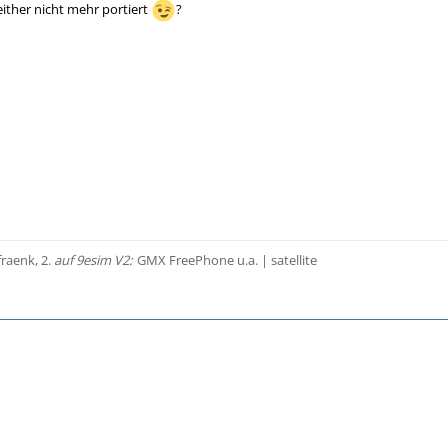
ither nicht mehr portiert
?
fraenk, 2.
auf 9esim V2:
GMX FreePhone u.a.
| satellite