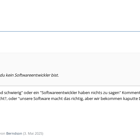
u kein Softwareentwickler bist.
ind schwierig" oder ein "Softwareentwickler haben nichts zu sagen" Kommen
?, oder "unsere Software macht das richtig, aber wir bekommen kaputte Da
 von
Berndson
(
3. Mai 2025
)