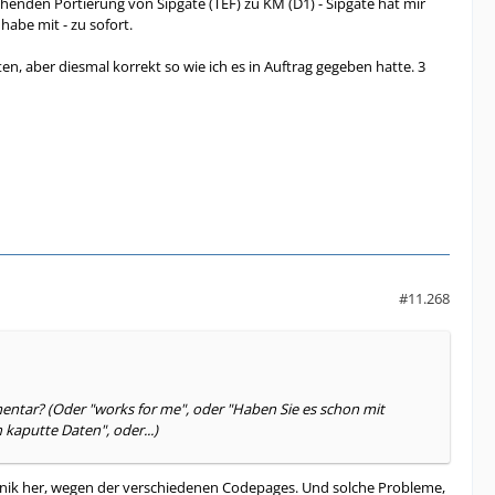
henden Portierung von Sipgate (TEF) zu KM (D1) - Sipgate hat mir
abe mit - zu sofort.
 aber diesmal korrekt so wie ich es in Auftrag gegeben hatte. 3
#11.268
mentar? (Oder "works for me", oder "Haben Sie es schon mit
kaputte Daten", oder...)
echnik her, wegen der verschiedenen Codepages. Und solche Probleme,