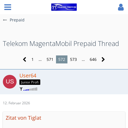
Prepaid
Telekom MagentaMobil Prepaid Thread
1
…
571
572
573
…
646
User64
Junior Profi
12. Februar 2026
Zitat von Tiglat