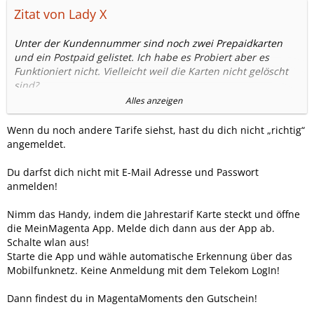
Zitat von Lady X
Unter der Kundennummer sind noch zwei Prepaidkarten
und ein Postpaid gelistet. Ich habe es Probiert aber es
Funktioniert nicht. Vielleicht weil die Karten nicht gelöscht
sind?
Alles anzeigen
Bisher hatte ich nur Ärger, da ich durch die Aktion nur
erreichte das ich mir Neue Passworte ausdenken musste da
Wenn du noch andere Tarife siehst, hast du dich nicht „richtig“
meines angeblich falsch war, simmt aber nicht. Aber ohne
angemeldet.
Änderung des Passwortes kam ich nicht weiter.
Du darfst dich nicht mit E-Mail Adresse und Passwort
Ich komme damit echt nicht zurecht
anmelden!
Telekom hilft
Nimm das Handy, indem die Jahrestarif Karte steckt und öffne
die MeinMagenta App. Melde dich dann aus der App ab.
Schalte wlan aus!
Starte die App und wähle automatische Erkennung über das
Mobilfunknetz. Keine Anmeldung mit dem Telekom LogIn!
Dann findest du in MagentaMoments den Gutschein!