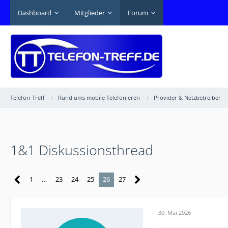
Dashboard
Mitglieder
Forum
Telefon-Treff
Rund ums mobile Telefonieren
Provider & Netzbetreiber
1&1 Diskussionsthread
1
…
23
24
25
26
27
30. Mai 2026