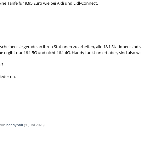
ine Tarife für 9,95 Euro wie bei Aldi und Lidl-Connect.
 scheinen sie gerade an ihren Stationen zu arbeiten, alle 1&1 Stationen sin
 ergibt nur 1&1 5G und nicht 1&1 4G. Handy funktioniert aber, sind also wo
o?
ieder da.
 von
handyphil
(
9. Juni 2026
)