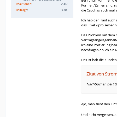
Bei 1und1 kommen die C
Reaktionen
2.443
Formen/Zahlen sind, nat
Beiträge
3.300
die Capchas auch mal a
Ich hab den Tarif auch 
das Pixel 9 pro selber 
Das Problem mit dem Co
Vertragsangelegenheite
ich eine Portierung bea
nachfragen ob ich ein 
Das ist halt die Kunden
Zitat von Stro
Nachbuchen bei 1&1 
Ajo, man sieht den Ein
Und nicht vergessen, d