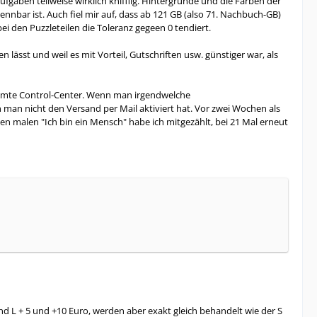
gaben teilweise wirklich knifflig. Hintergründe und die Farben der
ennbar ist. Auch fiel mir auf, dass ab 121 GB (also 71. Nachbuch-GB)
i den Puzzleteilen die Toleranz gegeen 0 tendiert.
 lässt und weil es mit Vorteil, Gutschriften usw. günstiger war, als
esamte Control-Center. Wenn man irgendwelche
man nicht den Versand per Mail aktiviert hat. Vor zwei Wochen als
gen malen "Ich bin ein Mensch" habe ich mitgezählt, bei 21 Mal erneut
nd L + 5 und +10 Euro, werden aber exakt gleich behandelt wie der S