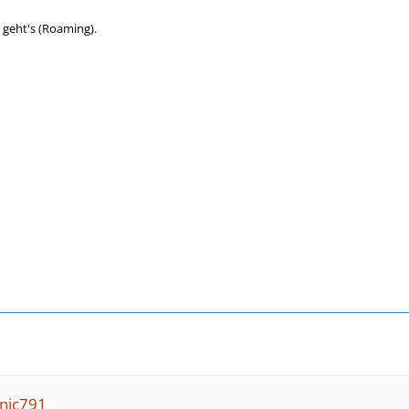
r geht's (Roaming).
onic791