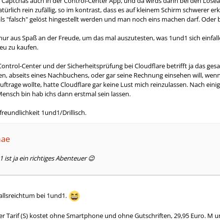
aptchas auch in der Control-Center App, und da wirds dann bei den Löseauf
ürlich rein zufällig, so im kontrast, dass es auf kleinem Schirm schwerer erk
ls "falsch" gelöst hingestellt werden und man noch eins machen darf. Oder be
nur aus Spaß an der Freude, um das mal auszutesten, was 1und1 sich einfallen
neu zu kaufen.
ntrol-Center und der Sicherheitsprüfung bei Cloudflare betrifft ja das g
n, abseits eines Nachbuchens, oder gar seine Rechnung einsehen will, wenn 
uftrage wollte, hatte Cloudflare gar keine Lust mich reinzulassen. Nach eini
Mensch bin hab ichs dann erstmal sein lassen.
freundlichkeit 1und1/Drillisch.
mae
ist ja ein richtiges Abenteuer 😉
fallsreichtum bei 1und1.
er Tarif (S) kostet ohne Smartphone und ohne Gutschriften, 29,95 Euro. M u