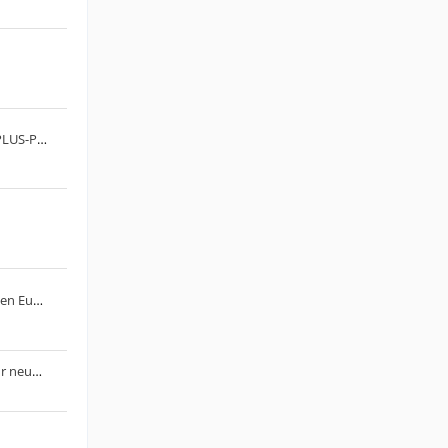
FRITZ! startet gebührenpflichtige PLUS-Pakete
EU verhängt Strafe von 890 Millionen Euro gegen Google
Die Produktion physischer Discs für neue Spiele auf PlayStation-Konsolen endet im Januar 2028