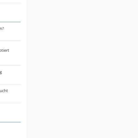
n?
tiert
g
sucht