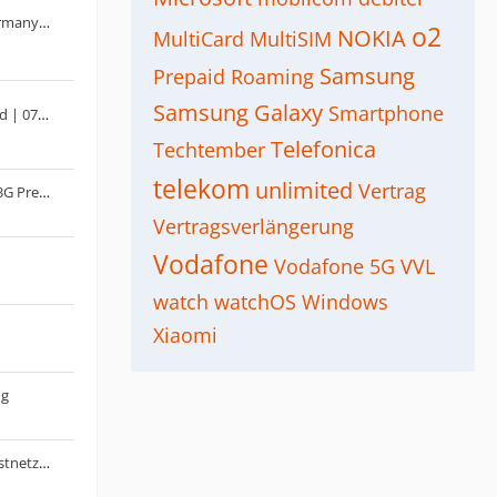
5G-Netzausbau von Telefonica Germany | 10/23: 5G-SA / 5G+
o2
NOKIA
MultiCard
MultiSIM
Samsung
Prepaid
Roaming
Samsung Galaxy
Smartphone
Der Aldi Talk - Medion Mobil Thread | 07/23: inkl. 5G | 2025: Unlimited & Jahrespakete
Telefonica
Techtember
telekom
unlimited
Vertrag
o2 Unlimited Max oder Telekom 33G PrePaid - 25G Datennutzung Normalfall
Vertragsverlängerung
Vodafone
Vodafone 5G
VVL
watch
watchOS
Windows
Xiaomi
ng
Kaufempfehlung: 5G Router für Festnetz-Ersatz