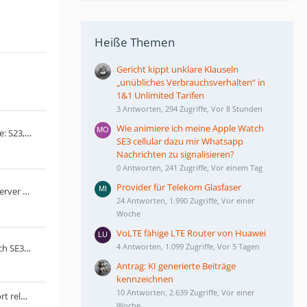
Heiße Themen
Gericht kippt unklare Klauseln
„unübliches Verbrauchsverhalten“ in
1&1 Unlimited Tarifen
3 Antworten, 294 Zugriffe, Vor 8 Stunden
Wie animiere ich meine Apple Watch
Die neue Samsung Galaxy S23-Serie: S23, S23+ und S23 Ultra
SE3 cellular dazu mir Whatsapp
Nachrichten zu signalisieren?
0 Antworten, 241 Zugriffe, Vor einem Tag
Provider für Telekom Glasfaser
LG schaltet Smart­phone-Update-Server am 30. Juni 2025 ab
24 Antworten, 1.990 Zugriffe, Vor einer
Woche
VoLTE fähige LTE Router von Huawei
4 Antworten, 1.099 Zugriffe, Vor 5 Tagen
Wie animiere ich meine Apple Watch SE3 cellular dazu mir Whatsapp Nachrichten zu signalisieren?
Antrag: KI generierte Beiträge
kennzeichnen
10 Antworten, 2.639 Zugriffe, Vor einer
Unihertz Titan2: Blackberry Passport reloaded?
Woche