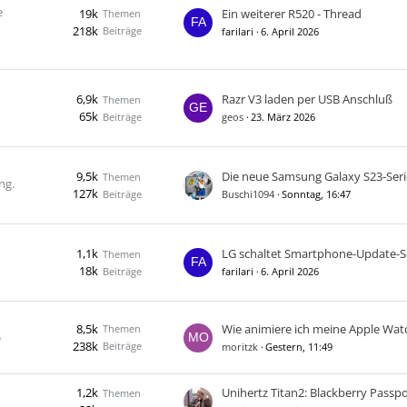
e
19k
Ein weiterer R520 - Thread
Themen
218k
Beiträge
farilari
6. April 2026
6,9k
Razr V3 laden per USB Anschluß
Themen
65k
Beiträge
geos
23. März 2026
9,5k
Themen
ng.
127k
Beiträge
Buschi1094
Sonntag, 16:47
1,1k
Themen
18k
Beiträge
farilari
6. April 2026
8,5k
Themen
e
238k
Beiträge
moritzk
Gestern, 11:49
1,2k
Themen