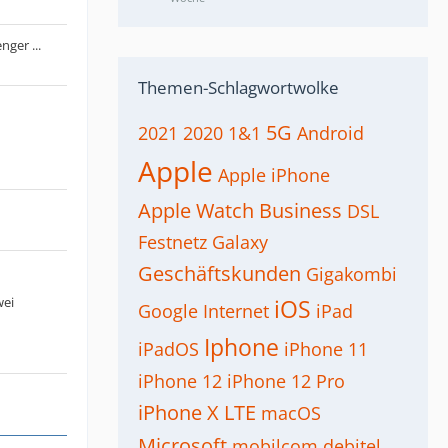
ger ...
Themen-Schlagwortwolke
5G
2021
2020
1&1
Android
Apple
Apple iPhone
Apple Watch
Business
DSL
Festnetz
Galaxy
Geschäftskunden
Gigakombi
wei
iOS
Google
Internet
iPad
Iphone
iPadOS
iPhone 11
iPhone 12
iPhone 12 Pro
iPhone X
LTE
macOS
Microsoft
mobilcom debitel