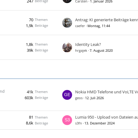
247
Beiträge
Carsten
1. Januar 2026
70
Themen
1,9k
Beiträge
caefer
Montag, 11:44
1,8k
Identity Leak?
Themen
39k
Beiträge
hrgajek
7. August 2020
und
41k
Nokia HMD Telefone und VoLTE V
Themen
603k
Beiträge
geos
12. Juli 2026
81
Themen
8,6k
Beiträge
s3fn
13. Dezember 2024