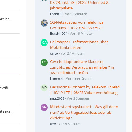
07/23: inkl. 5G | 2025: Unlimited &
Jahrespakete
Frank73
Vor 2 Minuten
Antrag: KI generierte Beiträge kennzeichnen
5G-Netzausbau von Telefonica
Germany | 10/23: 5G-SA / 5G+
Buschi1094
Vor 19 Minuten
Cellmapper - Informationen über
Mobilfunkmasten
carto
Vor 27 Minuten
Gericht kippt unklare Klauseln
„unübliches Verbrauchsverhalten“ in
1&1 Unlimited Tarifen
Lommeli
Vor einer Stunde
Der Norma Connect by Telekom Thread
oWifi
| 10/19 LTE | 08/23 Volumenerhöhung
mpp2008
Vor 2 Stunden
Mindestvertragslaufzeit - Was gilt denn
Lumia 950 - Upload von Dateien auf OneDrive funktioniert nicht mehr
nun? ab Vertragsabschluss oder ab
Aktivierung?
xrw
Vor 5 Stunden