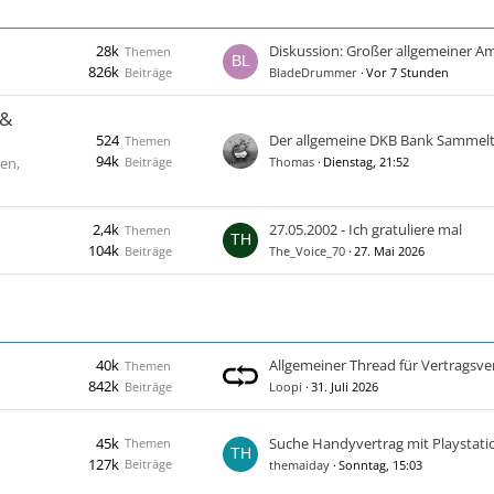
28k
Themen
826k
Beiträge
BladeDrummer
Vor 7 Stunden
 &
524
Der allgemeine DKB Bank Sammel
Themen
94k
Beiträge
en,
Thomas
Dienstag, 21:52
2,4k
27.05.2002 - Ich gratuliere mal
Themen
104k
Beiträge
The_Voice_70
27. Mai 2026
40k
Themen
842k
Beiträge
Loopi
31. Juli 2026
45k
Suche Handyvertrag mit Playstati
Themen
127k
Beiträge
themaiday
Sonntag, 15:03