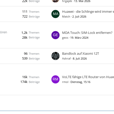
22k
Beiträge
hrgajek
13. Mai 2026
111
Huawei - die Schlinge wird immer en
Themen
722
Beiträge
Match
2. Juli 2026
hören
1,2k
MDA Touch: SIM-Lock entfernen?
Themen
28k
Beiträge
geos
19. März 2024
96
Bandlock auf Xiaomi 12T
Themen
539
Beiträge
Ashraf
8. Juli 2026
16k
VoLTE fähige LTE Router von Hua
Themen
174k
Beiträge
rmol
Dienstag, 15:16