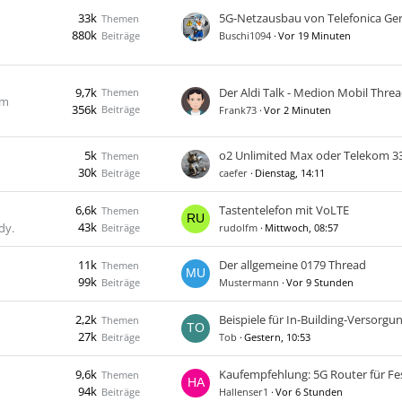
33k
Themen
880k
Beiträge
Buschi1094
Vor 19 Minuten
9,7k
Themen
im
356k
Beiträge
Frank73
Vor 2 Minuten
5k
Themen
30k
Beiträge
caefer
Dienstag, 14:11
6,6k
Tastentelefon mit VoLTE
Themen
43k
dy.
Beiträge
rudolfm
Mittwoch, 08:57
11k
​Der allgemeine 0179 Thread
Themen
99k
Beiträge
Mustermann
Vor 9 Stunden
2,2k
Beispiele für In-Building-Versorgu
Themen
27k
Beiträge
Tob
Gestern, 10:53
9,6k
Themen
94k
Beiträge
Hallenser1
Vor 6 Stunden