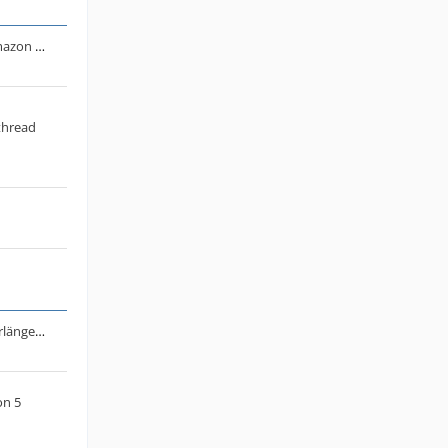
Diskussion: Großer allgemeiner Amazon Thread (News, Infos, Schnäppchen, allgemein etc.) Teil 2
thread
Allgemeiner Thread für Vertragsverlängerungsangebote bei Telefónica o2
on 5