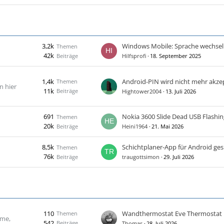
3,2k
Windows Mobile: Sprache wechsel
Themen
42k
Beiträge
Hilfsprofi
18. September 2025
1,4k
Android-PIN wird nicht mehr akzep
Themen
n hier
11k
Beiträge
Hightower2004
13. Juli 2026
691
Nokia 3600 Slide Dead USB Flashin
Themen
20k
Beiträge
Heini1964
21. Mai 2026
8,5k
Schichtplaner-App für Android ge
Themen
76k
Beiträge
traugottsimon
29. Juli 2026
110
Wandthermostat Eve Thermostat
Themen
ome,
542
Beiträge
Thomas
28. Juli 2026