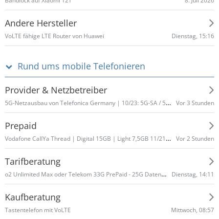
8. Juli 2026
Bandlock auf Xiaomi 12T
Andere Hersteller
Dienstag, 15:16
VoLTE fähige LTE Router von Huawei
Rund ums mobile Telefonieren
Provider & Netzbetreiber
5G-Netzausbau von Telefonica Germany | 10/23: 5G-SA / 5G+
Vor 3 Stunden
Prepaid
Vodafone CallYa Thread | Digital 15GB | Light 7,5GB 11/21 - 03/22 | 12/21 5G | 07/22 neue Tarife | 06/23 + 10/23 Volumenerhöhung
Vor 2 Stunden
Tarifberatung
o2 Unlimited Max oder Telekom 33G PrePaid - 25G Datennutzung Normalfall
Dienstag, 14:11
Kaufberatung
Mittwoch, 08:57
Tastentelefon mit VoLTE