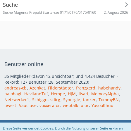
Suche
2. August 2026
Suche Magenta Prepaid Starterset 0171/0170/0175/0160
Benutzer online
35 Mitglieder (davon 12 unsichtbar) und 4.424 Besucher
Rekord: 127 Benutzer (
28. September 2020
)
andreas-cb
Azenkat
Filderstädter
franzgerd
habehandy
hajohagi
HavilandTuf
Hempe
HJM
lisari
MemoryAlpha
Netzwerker1
Schiggo
sdirg
Synergie
tanker
TommyBN
uwest
Vaucluse
voxxerator
webtalk
x-or
YasooKhuul
Regeln
Datenschutzerklärung
Impressum
Diese Seite verwendet Cookies. Durch die Nutzung unserer Seite erklären