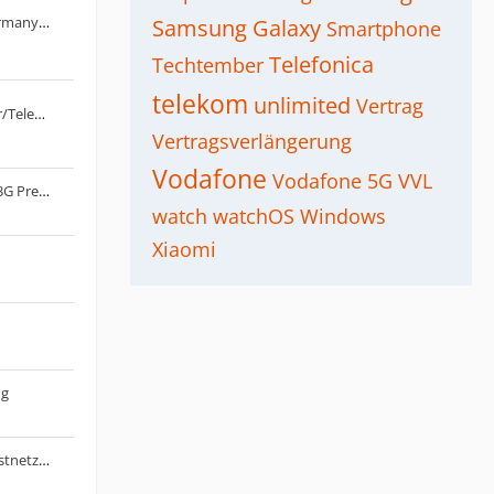
5G-Netzausbau von Telefonica Germany | 10/23: 5G-SA / 5G+
Samsung Galaxy
Smartphone
Telefonica
Techtember
telekom
unlimited
Vertrag
Ja Mobil / Penny Mobil by congstar/Telekom Thread
Vertragsverlängerung
Vodafone
Vodafone 5G
VVL
o2 Unlimited Max oder Telekom 33G PrePaid - 25G Datennutzung Normalfall
watch
watchOS
Windows
Xiaomi
ng
Kaufempfehlung: 5G Router für Festnetz-Ersatz