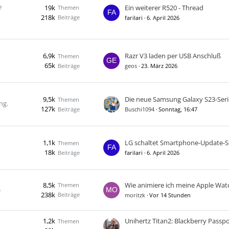
e
19k
Ein weiterer R520 - Thread
Themen
218k
Beiträge
farilari
6. April 2026
6,9k
Razr V3 laden per USB Anschluß
Themen
65k
Beiträge
geos
23. März 2026
9,5k
Themen
ng.
127k
Beiträge
Buschi1094
Sonntag, 16:47
1,1k
Themen
18k
Beiträge
farilari
6. April 2026
8,5k
Themen
e
238k
Beiträge
moritzk
Vor 14 Stunden
1,2k
Themen