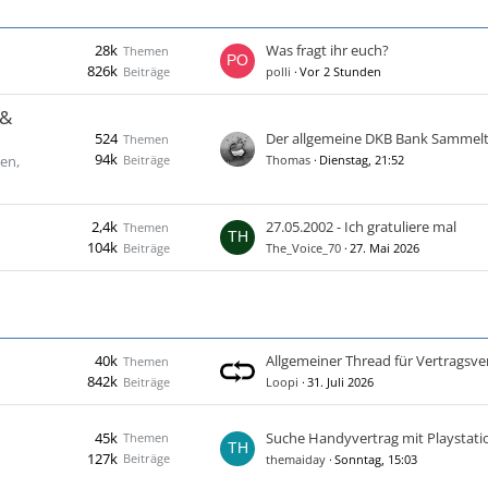
28k
Was fragt ihr euch?
Themen
826k
Beiträge
polli
Vor 2 Stunden
 &
524
Der allgemeine DKB Bank Sammel
Themen
94k
Beiträge
en,
Thomas
Dienstag, 21:52
2,4k
27.05.2002 - Ich gratuliere mal
Themen
104k
Beiträge
The_Voice_70
27. Mai 2026
40k
Themen
842k
Beiträge
Loopi
31. Juli 2026
45k
Suche Handyvertrag mit Playstati
Themen
127k
Beiträge
themaiday
Sonntag, 15:03