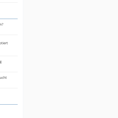
n?
tiert
g
sucht