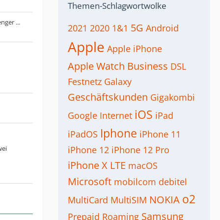
Themen-Schlagwortwolke
ger ...
5G
2021
2020
1&1
Android
Apple
Apple iPhone
Apple Watch
Business
DSL
Festnetz
Galaxy
Geschäftskunden
Gigakombi
iOS
Google
Internet
iPad
Iphone
iPadOS
iPhone 11
wei
iPhone 12
iPhone 12 Pro
iPhone X
LTE
macOS
Microsoft
mobilcom debitel
o2
NOKIA
MultiCard
MultiSIM
Samsung
Prepaid
Roaming