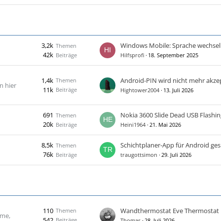
3,2k
Windows Mobile: Sprache wechsel
Themen
42k
Beiträge
Hilfsprofi
18. September 2025
1,4k
Android-PIN wird nicht mehr akzep
Themen
n hier
11k
Beiträge
Hightower2004
13. Juli 2026
691
Nokia 3600 Slide Dead USB Flashin
Themen
20k
Beiträge
Heini1964
21. Mai 2026
8,5k
Schichtplaner-App für Android ge
Themen
76k
Beiträge
traugottsimon
29. Juli 2026
110
Wandthermostat Eve Thermostat
Themen
ome,
542
Beiträge
Thomas
28. Juli 2026