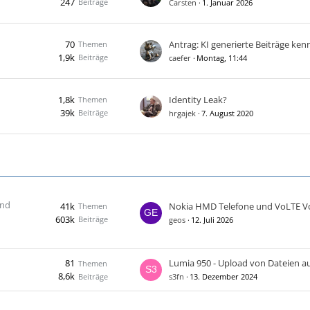
247
Beiträge
Carsten
1. Januar 2026
70
Themen
1,9k
Beiträge
caefer
Montag, 11:44
1,8k
Identity Leak?
Themen
39k
Beiträge
hrgajek
7. August 2020
und
41k
Nokia HMD Telefone und VoLTE V
Themen
603k
Beiträge
geos
12. Juli 2026
81
Themen
8,6k
Beiträge
s3fn
13. Dezember 2024