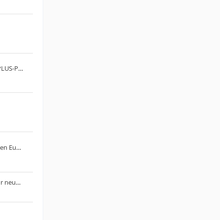
FRITZ! startet gebührenpflichtige PLUS-Pakete
EU verhängt Strafe von 890 Millionen Euro gegen Google
Die Produktion physischer Discs für neue Spiele auf PlayStation-Konsolen endet im Januar 2028