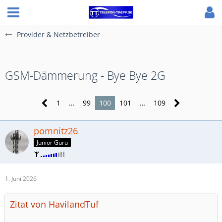
Provider & Netzbetreiber
GSM-Dämmerung - Bye Bye 2G
1
…
99
100
101
…
109
pomnitz26
Junior Guru
1. Juni 2026
Zitat von HavilandTuf