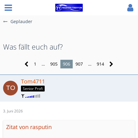
Geplauder
Was fällt euch auf?
1
…
905
906
907
…
914
Tom4711
Senior Profi
3. Juni 2026
Zitat von rasputin