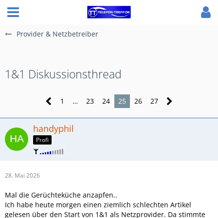
Provider & Netzbetreiber
1&1 Diskussionsthread
1
…
23
24
25
26
27
handyphil
Profi
28. Mai 2026
Mal die Gerüchteküche anzapfen..
Ich habe heute morgen einen ziemlich schlechten Artikel
gelesen über den Start von 1&1 als Netzprovider. Da stimmte