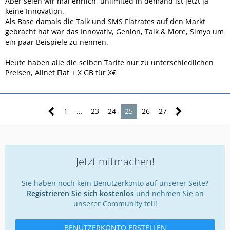
Aber seien wir mal ehrlich, unlimited in demand ist jetzt ja
keine Innovation.
Als Base damals die Talk und SMS Flatrates auf den Markt
gebracht hat war das Innovativ, Genion, Talk & More, Simyo um
ein paar Beispiele zu nennen.
Heute haben alle die selben Tarife nur zu unterschiedlichen
Preisen, Allnet Flat + X GB für X€
1
…
23
24
25
26
27
Jetzt mitmachen!
Sie haben noch kein Benutzerkonto auf unserer Seite?
Registrieren Sie sich kostenlos
und nehmen Sie an
unserer Community teil!
BENUTZERKONTO ERSTELLEN