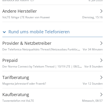
8. Juli 2026
Bandlock auf Xiaomi 12T
Andere Hersteller
Dienstag, 15:16
VoLTE fähige LTE Router von Huawei
Rund ums mobile Telefonieren
Provider & Netzbetreiber
Der Telefonica Netzqualitäts Thread (Netzausbau Funklöcher Netzausfälle Störungen)
Vor 34 Minuten
Prepaid
Der Norma Connect by Telekom Thread | 10/19 LTE | 08/23 Volumenerhöhung
Vor 8 Stunden
Tarifberatung
Vor 12 Stunden
Magenta Jahrestarif oder Fraenk?
Kaufberatung
Mittwoch, 08:57
Tastentelefon mit VoLTE