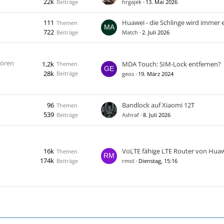
22k
Beiträge
hrgajek
13. Mai 2026
111
Huawei - die Schlinge wird immer en
Themen
722
Beiträge
Match
2. Juli 2026
hören
1,2k
MDA Touch: SIM-Lock entfernen?
Themen
28k
Beiträge
geos
19. März 2024
96
Bandlock auf Xiaomi 12T
Themen
539
Beiträge
Ashraf
8. Juli 2026
16k
VoLTE fähige LTE Router von Hua
Themen
174k
Beiträge
rmol
Dienstag, 15:16