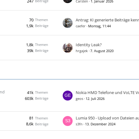
247
Beiträge
Carsten
1. Januar 2026
70
Themen
1,9k
Beiträge
caefer
Montag, 11:44
1,8k
Identity Leak?
Themen
39k
Beiträge
hrgajek
7. August 2020
und
41k
Nokia HMD Telefone und VoLTE V
Themen
603k
Beiträge
geos
12. Juli 2026
81
Themen
8,6k
Beiträge
s3fn
13. Dezember 2024