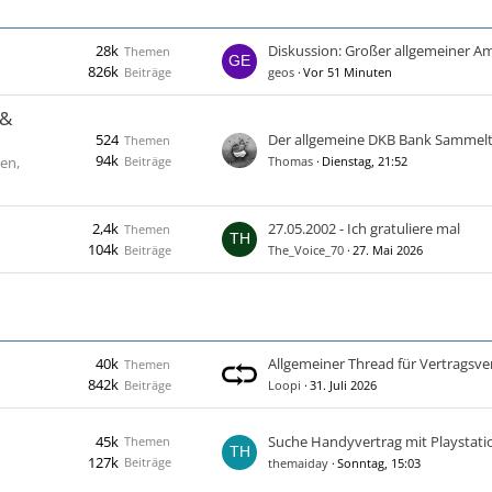
28k
Themen
826k
Beiträge
geos
Vor 51 Minuten
 &
524
Der allgemeine DKB Bank Sammel
Themen
94k
Beiträge
en,
Thomas
Dienstag, 21:52
2,4k
27.05.2002 - Ich gratuliere mal
Themen
104k
Beiträge
The_Voice_70
27. Mai 2026
40k
Themen
842k
Beiträge
Loopi
31. Juli 2026
45k
Suche Handyvertrag mit Playstati
Themen
127k
Beiträge
themaiday
Sonntag, 15:03