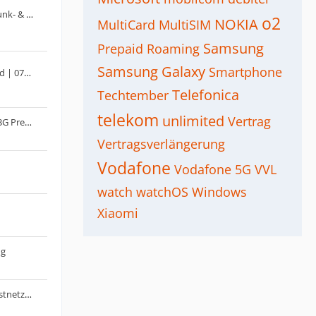
Sipgate: SIM mit mehreren Mobilfunk- & Festnetz-Nummern (ehem. simquadrat) |09/22: Gratis-Tarif sipgatebasic eingestellt!
o2
NOKIA
MultiCard
MultiSIM
Samsung
Prepaid
Roaming
Samsung Galaxy
Smartphone
Der Aldi Talk - Medion Mobil Thread | 07/23: inkl. 5G | 2025: Unlimited & Jahrespakete
Telefonica
Techtember
telekom
unlimited
Vertrag
o2 Unlimited Max oder Telekom 33G PrePaid - 25G Datennutzung Normalfall
Vertragsverlängerung
Vodafone
Vodafone 5G
VVL
watch
watchOS
Windows
Xiaomi
ng
Kaufempfehlung: 5G Router für Festnetz-Ersatz