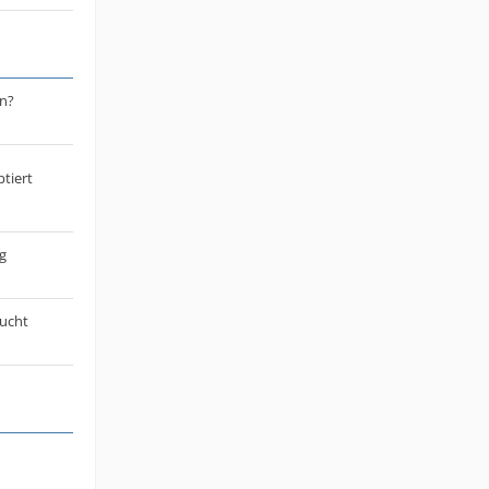
n?
tiert
g
sucht