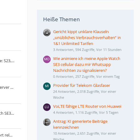
Heiße Themen
Gericht kippt unklare Klauseln
„unübliches Verbrauchsverhalten“ in
1&1 Unlimited Tarifen
3 Antworten, 594 Zugriffe, Vor 11 Stunden
Wie animiere ich meine Apple Watch
Die neue Samsung Galaxy S23-Serie: S23, S23+ und S23 Ultra
SE3 cellular dazu mir Whatsapp
Nachrichten zu signalisieren?
0 Antworten, 257 Zugriffe, Vor einem Tag
Provider für Telekom Glasfaser
LG schaltet Smart­phone-Update-Server am 30. Juni 2025 ab
24 Antworten, 2.018 Zugriffe, Vor einer
Woche
VoLTE fähige LTE Router von Huawei
4 Antworten, 1.116 Zugriffe, Vor 5 Tagen
Wie animiere ich meine Apple Watch SE3 cellular dazu mir Whatsapp Nachrichten zu signalisieren?
Antrag: KI generierte Beiträge
kennzeichnen
10 Antworten, 2.651 Zugriffe, Vor einer
Unihertz Titan2: Blackberry Passport reloaded?
Woche