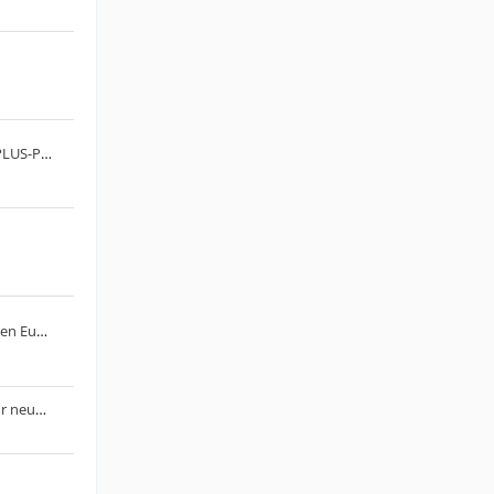
FRITZ! startet gebührenpflichtige PLUS-Pakete
EU verhängt Strafe von 890 Millionen Euro gegen Google
Die Produktion physischer Discs für neue Spiele auf PlayStation-Konsolen endet im Januar 2028