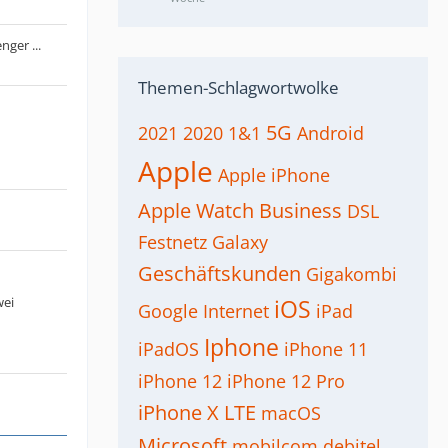
ger ...
Themen-Schlagwortwolke
5G
2021
2020
1&1
Android
Apple
Apple iPhone
Apple Watch
Business
DSL
Festnetz
Galaxy
Geschäftskunden
Gigakombi
wei
iOS
Google
Internet
iPad
Iphone
iPadOS
iPhone 11
iPhone 12
iPhone 12 Pro
iPhone X
LTE
macOS
Microsoft
mobilcom debitel