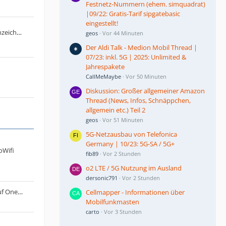
Festnetz-Nummern (ehem. simquadrat)
|09/22: Gratis-Tarif sipgatebasic
eingestellt!
Antrag: KI generierte Beiträge kennzeichnen
geos
Vor 44 Minuten
Der Aldi Talk - Medion Mobil Thread |
07/23: inkl. 5G | 2025: Unlimited &
Jahrespakete
CallMeMaybe
Vor 50 Minuten
Diskussion: Großer allgemeiner Amazon
Thread (News, Infos, Schnäppchen,
allgemein etc.) Teil 2
geos
Vor 51 Minuten
5G-Netzausbau von Telefonica
Germany | 10/23: 5G-SA / 5G+
oWifi
fib89
Vor 2 Stunden
o2 LTE / 5G Nutzung im Ausland
dersonic791
Vor 2 Stunden
Lumia 950 - Upload von Dateien auf OneDrive funktioniert nicht mehr
Cellmapper - Informationen über
Mobilfunkmasten
carto
Vor 3 Stunden