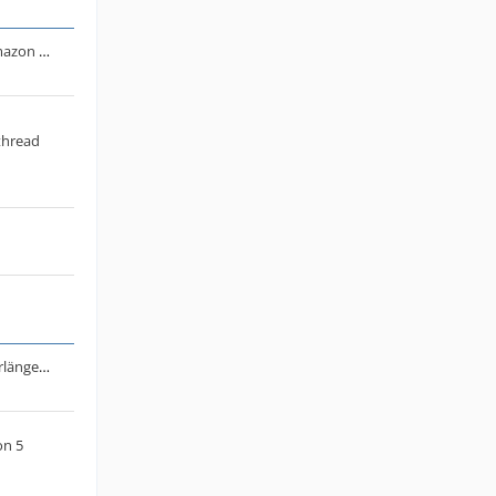
Diskussion: Großer allgemeiner Amazon Thread (News, Infos, Schnäppchen, allgemein etc.) Teil 2
thread
Allgemeiner Thread für Vertragsverlängerungsangebote bei Telefónica o2
on 5