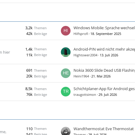
3,2k
Windows Mobile: Sprache wechsel
Themen
42k
Beiträge
Hilfsprofi
18. September 2025
1,4k
Android-PIN wird nicht mehr akzep
Themen
n hier
11k
Beiträge
Hightower2004
13. Juli 2026
691
Nokia 3600 Slide Dead USB Flashin
Themen
20k
Beiträge
Heini1964
21. Mai 2026
8,5k
Schichtplaner-App für Android ge
Themen
76k
Beiträge
traugottsimon
29. Juli 2026
110
Wandthermostat Eve Thermostat
Themen
ome,
542
Beiträge
Thomas
28. Juli 2026