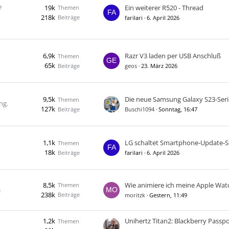
e
19k
Ein weiterer R520 - Thread
Themen
218k
Beiträge
farilari
6. April 2026
6,9k
Razr V3 laden per USB Anschluß
Themen
65k
Beiträge
geos
23. März 2026
9,5k
Themen
ng.
127k
Beiträge
Buschi1094
Sonntag, 16:47
1,1k
Themen
18k
Beiträge
farilari
6. April 2026
8,5k
Themen
e
238k
Beiträge
moritzk
Gestern, 11:49
1,2k
Themen