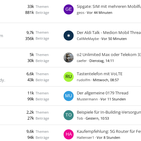
33k
Themen
881k
Beiträge
geos
Vor 44 Minuten
9,7k
Themen
im
356k
Beiträge
CallMeMaybe
Vor 50 Minuten
5k
Themen
30k
Beiträge
caefer
Dienstag, 14:11
6,6k
Tastentelefon mit VoLTE
Themen
43k
dy.
Beiträge
rudolfm
Mittwoch, 08:57
11k
​Der allgemeine 0179 Thread
Themen
99k
Beiträge
Mustermann
Vor 11 Stunden
2,2k
Beispiele für In-Building-Versorgu
Themen
27k
Beiträge
Tob
Gestern, 10:53
9,6k
Themen
94k
Beiträge
Hallenser1
Vor 8 Stunden