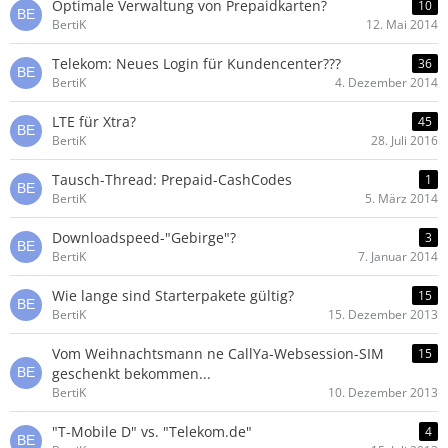
Optimale Verwaltung von Prepaidkarten?
10
BertiK
12. Mai 2014
Telekom: Neues Login für Kundencenter???
36
BertiK
4. Dezember 2014
LTE für Xtra?
45
BertiK
28. Juli 2016
Tausch-Thread: Prepaid-CashCodes
1
BertiK
5. März 2014
Downloadspeed-"Gebirge"?
3
BertiK
7. Januar 2014
Wie lange sind Starterpakete gültig?
15
BertiK
15. Dezember 2013
Vom Weihnachtsmann ne CallYa-Websession-SIM
15
geschenkt bekommen...
BertiK
10. Dezember 2013
"T-Mobile D" vs. "Telekom.de"
4