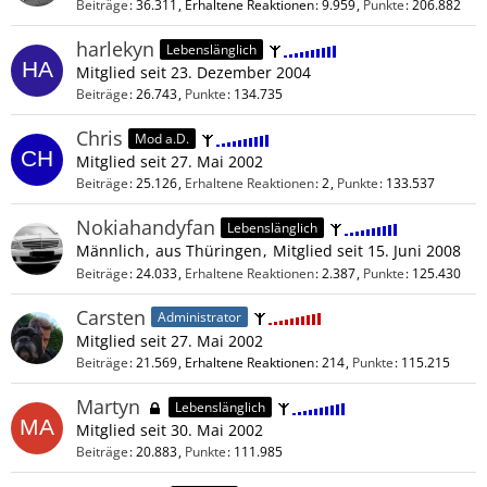
Beiträge
36.311
Erhaltene Reaktionen
9.959
Punkte
206.882
harlekyn
Lebenslänglich
Mitglied seit 23. Dezember 2004
Beiträge
26.743
Punkte
134.735
Chris
Mod a.D.
Mitglied seit 27. Mai 2002
Beiträge
25.126
Erhaltene Reaktionen
2
Punkte
133.537
Nokiahandyfan
Lebenslänglich
Männlich
aus Thüringen
Mitglied seit 15. Juni 2008
Beiträge
24.033
Erhaltene Reaktionen
2.387
Punkte
125.430
Carsten
Administrator
Mitglied seit 27. Mai 2002
Beiträge
21.569
Erhaltene Reaktionen
214
Punkte
115.215
Martyn
Lebenslänglich
Mitglied seit 30. Mai 2002
Beiträge
20.883
Punkte
111.985